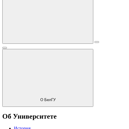
О БелГУ
Об Университете
История