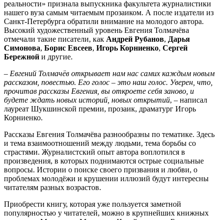
реальности» признала выпускника факультета журналистики
нашего вуза самым читаемым прозаиком. А после издатели из
Санкт-Петербурга обратили внимание на молодого автора.
Высокий художественный уровень Евгения Толмачёва
отмечали такие писатели, как
Андрей Рубанов
,
Дарья
Симонова
,
Борис Евсеев
,
Игорь Корниенко
,
Сергей
Бережной
и другие.
– Евгений Толмачёв открывает нам нас самих каждым новым
рассказом, повестью. Его голос – это наш голос. Уверен, что,
прочитав рассказы Евгения, вы откроете себя заново, и
будете ждать новых историй, новых открытий
, – написал
лауреат Шукшинской премии, прозаик, драматург Игорь
Корниенко.
Рассказы Евгения Толмачёва разнообразны по тематике. Здесь
и тема взаимоотношений между людьми, тема борьбы со
страстями. Журналистский опыт автора воплотился в
произведения, в которых поднимаются острые социальные
вопросы. Истории о поиске своего призвания и любви, о
проблемах молодёжи и крушении иллюзий будут интересны
читателям разных возрастов.
Приобрести книгу, которая уже пользуется заметной
популярностью у читателей, можно в крупнейших книжных