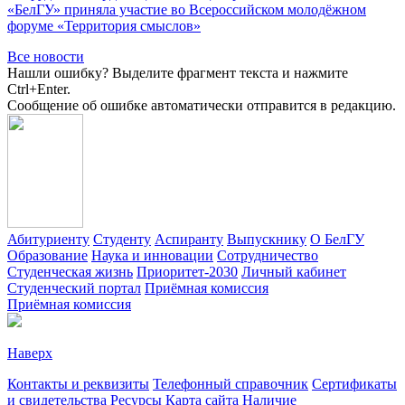
«БелГУ» приняла участие во Всероссийском молодёжном
форуме «Территория смыслов»
Все новости
Нашли ошибку? Выделите фрагмент текста и нажмите
Ctrl+Enter.
Сообщение об ошибке автоматически отправится в редакцию.
Абитуриенту
Студенту
Аспиранту
Выпускнику
О БелГУ
Образование
Наука и инновации
Сотрудничество
Студенческая жизнь
Приоритет-2030
Личный кабинет
Студенческий портал
Приёмная комиссия
Приёмная комиссия
Наверх
Контакты и реквизиты
Телефонный справочник
Сертификаты
и свидетельства
Ресурсы
Карта сайта
Наличие