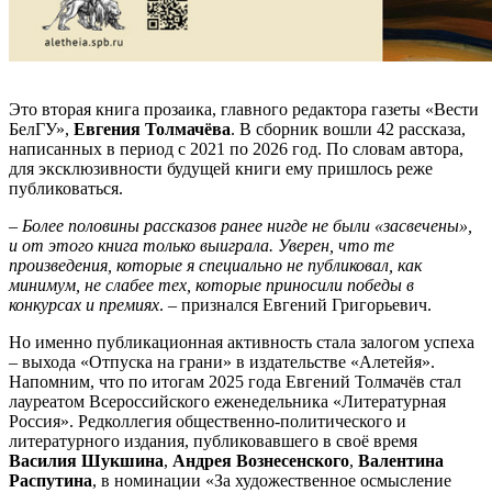
Это вторая книга прозаика, главного редактора газеты «Вести
БелГУ»,
Евгения Толмачёва
. В сборник вошли 42 рассказа,
написанных в период с 2021 по 2026 год. По словам автора,
для эксклюзивности будущей книги ему пришлось реже
публиковаться.
–
Более половины рассказов ранее нигде не были «засвечены»,
и от этого книга только выиграла. Уверен, что те
произведения, которые я специально не публиковал, как
минимум, не слабее тех, которые приносили победы в
конкурсах и премиях
. – признался Евгений Григорьевич.
Но именно публикационная активность стала залогом успеха
– выхода «Отпуска на грани» в издательстве «Алетейя».
Напомним, что по итогам 2025 года Евгений Толмачёв стал
лауреатом Всероссийского еженедельника «Литературная
Россия». Редколлегия общественно-политического и
литературного издания, публиковавшего в своё время
Василия Шукшина
,
Андрея Вознесенского
,
Валентина
Распутина
, в номинации «За художественное осмысление