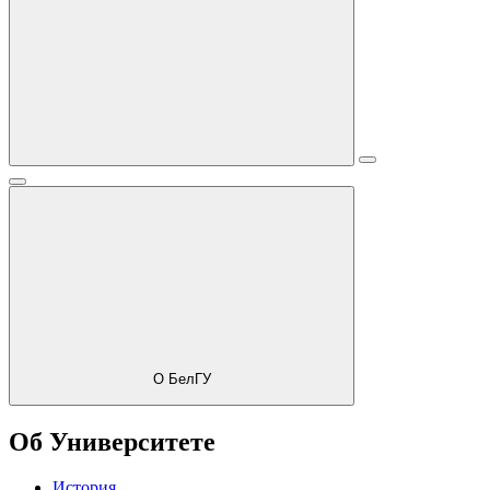
О БелГУ
Об Университете
История