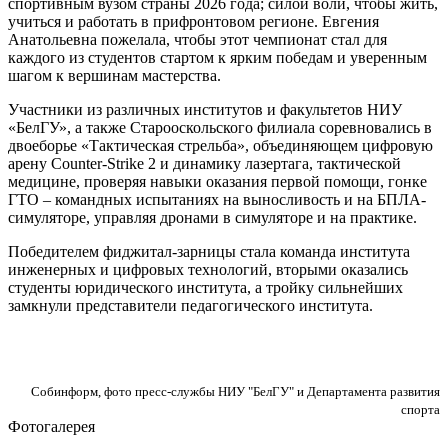
спортивным вузом страны 2026 года; силой воли, чтобы жить,
учиться и работать в прифронтовом регионе. Евгения
Анатольевна пожелала, чтобы этот чемпионат стал для
каждого из студентов стартом к ярким победам и уверенным
шагом к вершинам мастерства.
Участники из различных институтов и факультетов НИУ
«БелГУ», а также Старооскольского филиала соревновались в
двоеборье «Тактическая стрельба», объединяющем цифровую
арену Counter-Strike 2 и динамику лазертага, тактической
медицине, проверяя навыки оказания первой помощи, гонке
ГТО – командных испытаниях на выносливость и на БПЛА-
симуляторе, управляя дронами в симуляторе и на практике.
Победителем фиджитал-зарницы стала команда института
инженерных и цифровых технологий, вторыми оказались
студенты юридического института, а тройку сильнейших
замкнули представители педагогического института.
Собинформ, фото пресс-службы НИУ "БелГУ" и Департамента развития
спорта
Фотогалерея