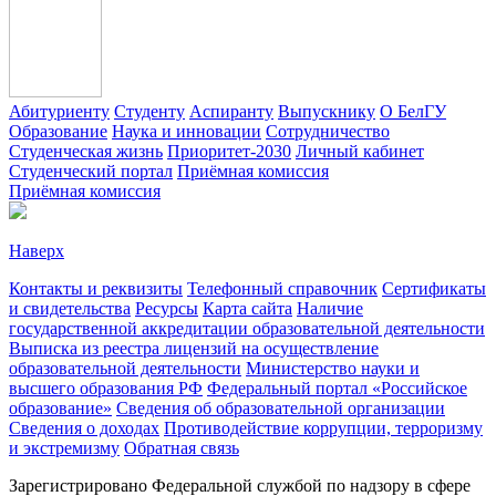
Абитуриенту
Студенту
Аспиранту
Выпускнику
О БелГУ
Образование
Наука и инновации
Сотрудничество
Студенческая жизнь
Приоритет-2030
Личный кабинет
Студенческий портал
Приёмная комиссия
Приёмная комиссия
Наверх
Контакты и реквизиты
Телефонный справочник
Сертификаты
и свидетельства
Ресурсы
Карта сайта
Наличие
государственной аккредитации образовательной деятельности
Выписка из реестра лицензий на осуществление
образовательной деятельности
Министерствo науки и
высшего образования РФ
Федеральный портал «Российское
образование»
Сведения об образовательной организации
Сведения о доходах
Противодействие коррупции, терроризму
и экстремизму
Обратная связь
Зарегистрировано Федеральной службой по надзору в сфере