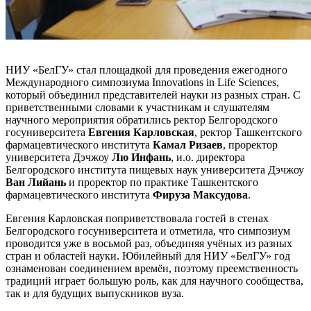
НИУ «БелГУ» стал площадкой для проведения ежегодного
Международного симпозиума Innovations in Life Sciences,
который объединил представителей науки из разных стран. С
приветственными словами к участникам и слушателям
научного мероприятия обратились ректор Белгородского
госуниверситета
Евгения Карловская
, ректор Ташкентского
фармацевтического института
Камал Ризаев
, проректор
университета Дэчжоу
Лю Инфань
, и.о. директора
Белгородского института пищевых наук университета Дэчжоу
Ван Лийань
и проректор по практике Ташкентского
фармацевтического института
Фируза Максудова
.
Евгения Карловская поприветствовала гостей в стенах
Белгородского госуниверситета и отметила, что симпозиум
проводится уже в восьмой раз, объединяя учёных из разных
стран и областей науки. Юбилейный для НИУ «БелГУ» год
ознаменован соединением времён, поэтому преемственность
традиций играет большую роль, как для научного сообщества,
так и для будущих выпускников вуза.