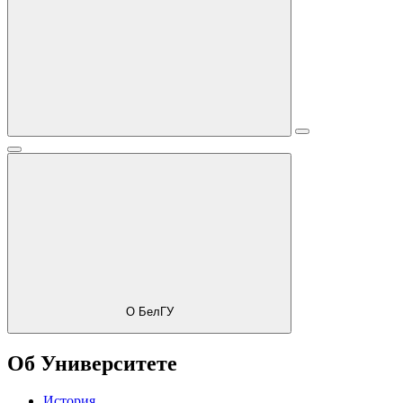
О БелГУ
Об Университете
История