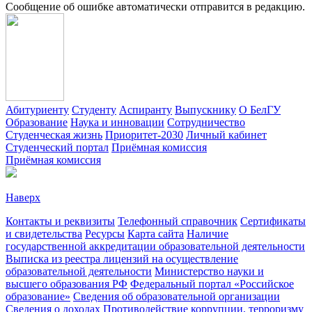
Сообщение об ошибке автоматически отправится в редакцию.
Абитуриенту
Студенту
Аспиранту
Выпускнику
О БелГУ
Образование
Наука и инновации
Сотрудничество
Студенческая жизнь
Приоритет-2030
Личный кабинет
Студенческий портал
Приёмная комиссия
Приёмная комиссия
Наверх
Контакты и реквизиты
Телефонный справочник
Сертификаты
и свидетельства
Ресурсы
Карта сайта
Наличие
государственной аккредитации образовательной деятельности
Выписка из реестра лицензий на осуществление
образовательной деятельности
Министерствo науки и
высшего образования РФ
Федеральный портал «Российское
образование»
Сведения об образовательной организации
Сведения о доходах
Противодействие коррупции, терроризму