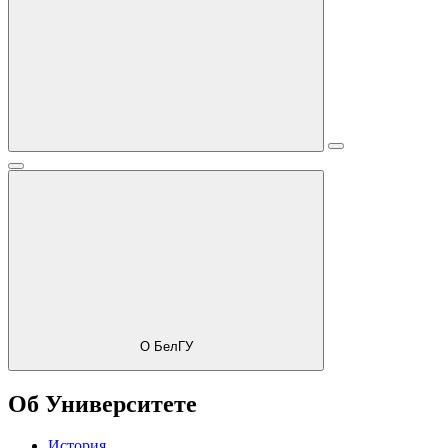
О БелГУ
Об Университете
История