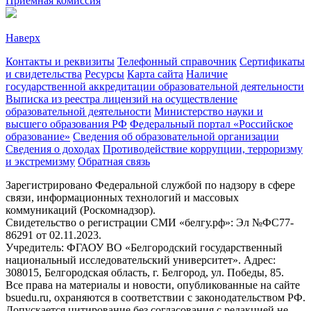
Приёмная комиссия
Наверх
Контакты и реквизиты
Телефонный справочник
Сертификаты
и свидетельства
Ресурсы
Карта сайта
Наличие
государственной аккредитации образовательной деятельности
Выписка из реестра лицензий на осуществление
образовательной деятельности
Министерствo науки и
высшего образования РФ
Федеральный портал «Российское
образование»
Сведения об образовательной организации
Сведения о доходах
Противодействие коррупции, терроризму
и экстремизму
Обратная связь
Зарегистрировано Федеральной службой по надзору в сфере
связи, информационных технологий и массовых
коммуникаций (Роскомнадзор).
Свидетельство о регистрации СМИ «белгу.рф»: Эл №ФС77-
86291 от 02.11.2023.
Учредитель: ФГАОУ ВО «Белгородский государственный
национальный исследовательский университет». Адрес:
308015, Белгородская область, г. Белгород, ул. Победы, 85.
Все права на материалы и новости, опубликованные на сайте
bsuedu.ru, охраняются в соответствии с законодательством РФ.
Допускается цитирование без согласования с редакцией не