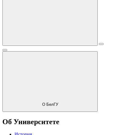
О БелГУ
Об Университете
История