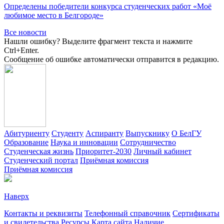
Определены победители конкурса студенческих работ «Моё
любимое место в Белгороде»
Все новости
Нашли ошибку? Выделите фрагмент текста и нажмите
Ctrl+Enter.
Сообщение об ошибке автоматически отправится в редакцию.
Абитуриенту
Студенту
Аспиранту
Выпускнику
О БелГУ
Образование
Наука и инновации
Сотрудничество
Студенческая жизнь
Приоритет-2030
Личный кабинет
Студенческий портал
Приёмная комиссия
Приёмная комиссия
Наверх
Контакты и реквизиты
Телефонный справочник
Сертификаты
и свидетельства
Ресурсы
Карта сайта
Наличие