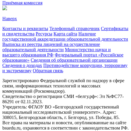
Приёмная комиссия
Наверх
Контакты и реквизиты
Телефонный справочник
Сертификаты
и свидетельства
Ресурсы
Карта сайта
Наличие
государственной аккредитации образовательной деятельности
Выписка из реестра лицензий на осуществление
образовательной деятельности
Министерствo науки и
высшего образования РФ
Федеральный портал «Российское
образование»
Сведения об образовательной организации
Сведения о доходах
Противодействие коррупции, терроризму
и экстремизму
Обратная связь
Зарегистрировано Федеральной службой по надзору в сфере
связи, информационных технологий и массовых
коммуникаций (Роскомнадзор).
Свидетельство о регистрации СМИ «белгу.рф»: Эл №ФС77-
86291 от 02.11.2023.
Учредитель: ФГАОУ ВО «Белгородский государственный
национальный исследовательский университет». Адрес:
308015, Белгородская область, г. Белгород, ул. Победы, 85.
Все права на материалы и новости, опубликованные на сайте
bsuedu.ru, охраняются в соответствии с законодательством РФ.