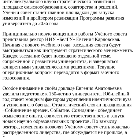
интеллектуального клуба стратегического развития и
площадке смыслообразования, соавторства и решений.
Учёный совет станет главной площадкой для запуска
изменений и драйвером реализации Программы развития
университета до 2036 года.
Принципиально новую концепцию работы Учёного совета
представила ректор НИУ «БелГУ» Евгения Карловская.
Начиная с нового учебного года, заседания совета будут
выстраиваться как инструмент стратегического менеджмента.
Каждое заседание будет посвящено отдельной теме,
сопряжённой с развитием университета, и завершаться
конкретными управленческими решениями. Текущие
операционные вопросы переводятся в формат заочного
голосования.
Особое внимание в своём докладе Евгения Анатольевна
уделила подготовке к 150-летию университета. Юбилейный
год станет мощным фактором укрепления идентичности вуза
и усиления его бренда. Стратегический слоган празднования
«СоЕдинение времен. СоБытие. Созидание» объединяет
осмысление опыта, совместную ответственность и запуск
новых научно-образовательных проектов. По замыслу
ректора, изменения позволят Учёному совету стать моделью
распределенного лидерства, где обсуждается не прошлое, а