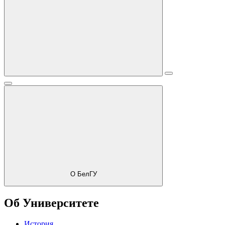
О БелГУ
Об Университете
История