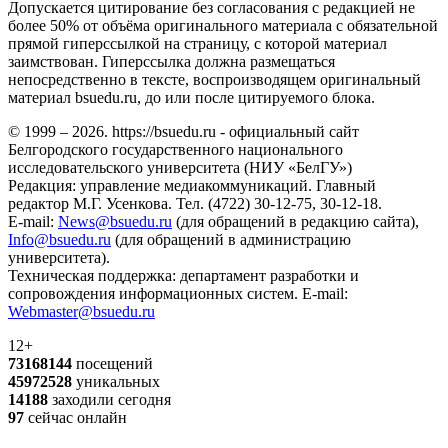
Допускается цитирование без согласования с редакцией не
более 50% от объёма оригинального материала с обязательной
прямой гиперссылкой на страницу, с которой материал
заимствован. Гиперссылка должна размещаться
непосредственно в тексте, воспроизводящем оригинальный
материал bsuedu.ru, до или после цитируемого блока.
© 1999 – 2026. https://bsuedu.ru - официальный сайт
Белгородского государственного национального
исследовательского университета (НИУ «БелГУ»)
Редакция: управление медиакоммуникаций. Главный
редактор М.Г. Усенкова. Тел. (4722) 30-12-75, 30-12-18.
E-mail:
News@bsuedu.ru
(для обращений в редакцию сайта),
Info@bsuedu.ru
(для обращений в администрацию
университета).
Техническая поддержка: департамент разработки и
сопровождения информационных систем. E-mail:
Webmaster@bsuedu.ru
12+
73168144
посещений
45972528
уникальных
14188
заходили сегодня
97
сейчас онлайн