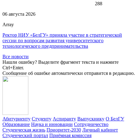
288
06 августа 2026
Array
Ректор НИУ «БелГУ» приняла участие в стратегической
сессии по вопросам развития университетского
технологического предпринимательства
Все новости
Нашли ошибку? Выделите фрагмент текста и нажмите
Ctrl+Enter.
Сообщение об ошибке автоматически отправится в редакцию.
Абитуриенту
Студенту
Аспиранту
Выпускнику
О БелГУ
Образование
Наука и инновации
Сотрудничество
Студенческая жизнь
Приоритет-2030
Личный кабинет
Студенческий портал
Приёмная комиссия