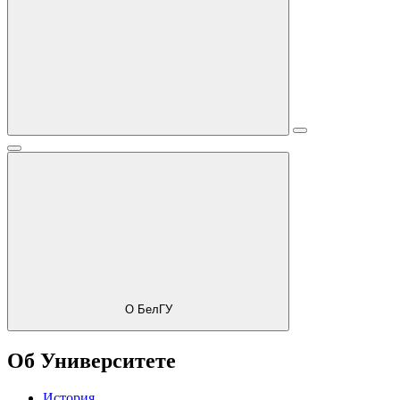
О БелГУ
Об Университете
История