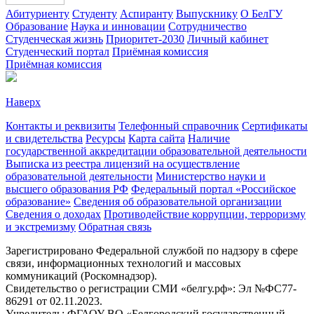
Абитуриенту
Студенту
Аспиранту
Выпускнику
О БелГУ
Образование
Наука и инновации
Сотрудничество
Студенческая жизнь
Приоритет-2030
Личный кабинет
Студенческий портал
Приёмная комиссия
Приёмная комиссия
Наверх
Контакты и реквизиты
Телефонный справочник
Сертификаты
и свидетельства
Ресурсы
Карта сайта
Наличие
государственной аккредитации образовательной деятельности
Выписка из реестра лицензий на осуществление
образовательной деятельности
Министерствo науки и
высшего образования РФ
Федеральный портал «Российское
образование»
Сведения об образовательной организации
Сведения о доходах
Противодействие коррупции, терроризму
и экстремизму
Обратная связь
Зарегистрировано Федеральной службой по надзору в сфере
связи, информационных технологий и массовых
коммуникаций (Роскомнадзор).
Свидетельство о регистрации СМИ «белгу.рф»: Эл №ФС77-
86291 от 02.11.2023.
Учредитель: ФГАОУ ВО «Белгородский государственный