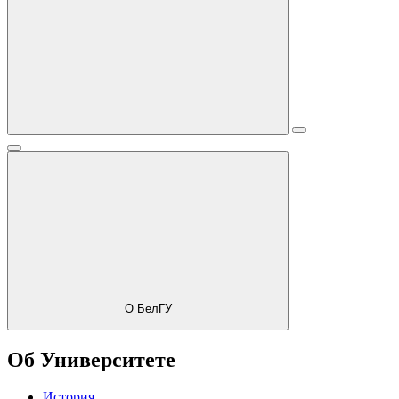
О БелГУ
Об Университете
История