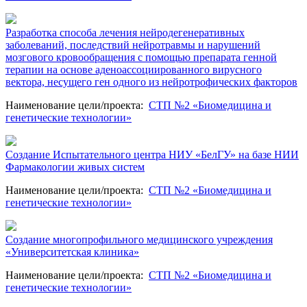
Разработка способа лечения нейродегенеративных
заболеваний, последствий нейротравмы и нарушений
мозгового кровообращения с помощью препарата генной
терапии на основе аденоассоциированного вирусного
вектора, несущего ген одного из нейротрофических факторов
Наименование цели/проекта
:
СТП №2 «Биомедицина и
генетические технологии»
Создание Испытательного центра НИУ «БелГУ» на базе НИИ
Фармакологии живых систем
Наименование цели/проекта
:
СТП №2 «Биомедицина и
генетические технологии»
Создание многопрофильного медицинского учреждения
«Университетская клиника»
Наименование цели/проекта
:
СТП №2 «Биомедицина и
генетические технологии»