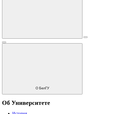
О БелГУ
Об Университете
История