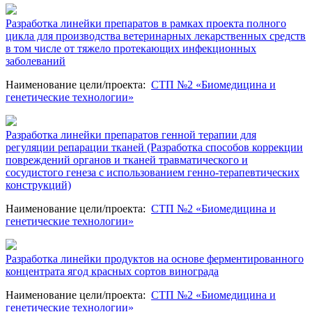
Разработка линейки препаратов в рамках проекта полного
цикла для производства ветеринарных лекарственных средств
в том числе от тяжело протекающих инфекционных
заболеваний
Наименование цели/проекта
:
СТП №2 «Биомедицина и
генетические технологии»
Разработка линейки препаратов генной терапии для
регуляции репарации тканей (Разработка способов коррекции
повреждений органов и тканей травматического и
сосудистого генеза с использованием генно-терапевтических
конструкций)
Наименование цели/проекта
:
СТП №2 «Биомедицина и
генетические технологии»
Разработка линейки продуктов на основе ферментированного
концентрата ягод красных сортов винограда
Наименование цели/проекта
:
СТП №2 «Биомедицина и
генетические технологии»