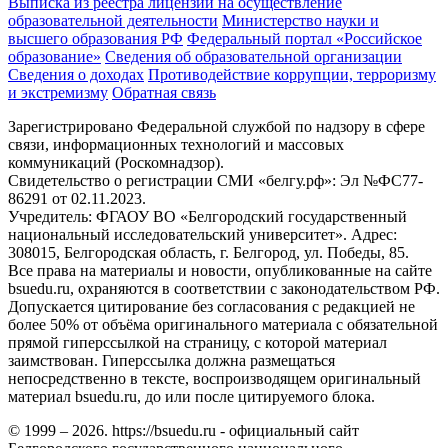
Выписка из реестра лицензий на осуществление
образовательной деятельности
Министерствo науки и
высшего образования РФ
Федеральный портал «Российское
образование»
Сведения об образовательной организации
Сведения о доходах
Противодействие коррупции, терроризму
и экстремизму
Обратная связь
Зарегистрировано Федеральной службой по надзору в сфере
связи, информационных технологий и массовых
коммуникаций (Роскомнадзор).
Свидетельство о регистрации СМИ «белгу.рф»: Эл №ФС77-
86291 от 02.11.2023.
Учредитель: ФГАОУ ВО «Белгородский государственный
национальный исследовательский университет». Адрес:
308015, Белгородская область, г. Белгород, ул. Победы, 85.
Все права на материалы и новости, опубликованные на сайте
bsuedu.ru, охраняются в соответствии с законодательством РФ.
Допускается цитирование без согласования с редакцией не
более 50% от объёма оригинального материала с обязательной
прямой гиперссылкой на страницу, с которой материал
заимствован. Гиперссылка должна размещаться
непосредственно в тексте, воспроизводящем оригинальный
материал bsuedu.ru, до или после цитируемого блока.
© 1999 – 2026. https://bsuedu.ru - официальный сайт