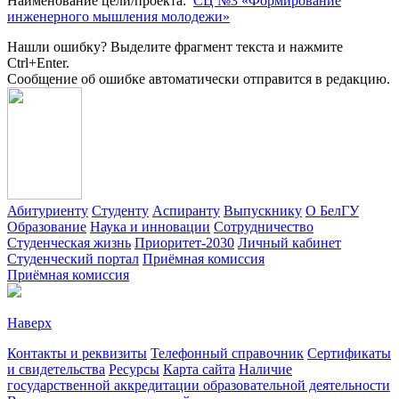
Наименование цели/проекта
:
СЦ №3 «Формирование
инженерного мышления молодежи»
Нашли ошибку? Выделите фрагмент текста и нажмите
Ctrl+Enter.
Сообщение об ошибке автоматически отправится в редакцию.
Абитуриенту
Студенту
Аспиранту
Выпускнику
О БелГУ
Образование
Наука и инновации
Сотрудничество
Студенческая жизнь
Приоритет-2030
Личный кабинет
Студенческий портал
Приёмная комиссия
Приёмная комиссия
Наверх
Контакты и реквизиты
Телефонный справочник
Сертификаты
и свидетельства
Ресурсы
Карта сайта
Наличие
государственной аккредитации образовательной деятельности