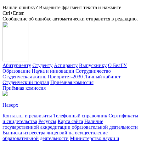
Нашли ошибку? Выделите фрагмент текста и нажмите
Ctrl+Enter.
Сообщение об ошибке автоматически отправится в редакцию.
Абитуриенту
Студенту
Аспиранту
Выпускнику
О БелГУ
Образование
Наука и инновации
Сотрудничество
Студенческая жизнь
Приоритет-2030
Личный кабинет
Студенческий портал
Приёмная комиссия
Приёмная комиссия
Наверх
Контакты и реквизиты
Телефонный справочник
Сертификаты
и свидетельства
Ресурсы
Карта сайта
Наличие
государственной аккредитации образовательной деятельности
Выписка из реестра лицензий на осуществление
образовательной деятельности
Министерствo науки и