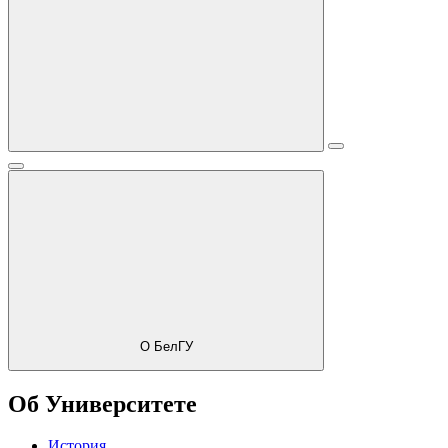
О БелГУ
Об Университете
История