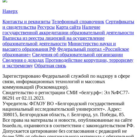
Наверх
Контакты и реквизиты
Телефонный справочник
Сертификаты
и свидетельства
Ресурсы
Карта сайта
Наличие
государственной аккредитации образовательной деятельности
Выписка из реестра лицензий на осуществление
образовательной деятельности
Министерствo науки и
высшего образования РФ
Федеральный портал «Российское
образование»
Сведения об образовательной организации
Сведения о доходах
Противодействие коррупции, терроризму
и экстремизму
Обратная связь
Зарегистрировано Федеральной службой по надзору в сфере
связи, информационных технологий и массовых
коммуникаций (Роскомнадзор).
Свидетельство о регистрации СМИ «белгу.рф»: Эл №ФС77-
86291 от 02.11.2023.
Учредитель: ФГАОУ ВО «Белгородский государственный
национальный исследовательский университет». Адрес:
308015, Белгородская область, г. Белгород, ул. Победы, 85.
Все права на материалы и новости, опубликованные на сайте
bsuedu.ru, охраняются в соответствии с законодательством РФ.
Допускается цитирование без согласования с редакцией не
более 50% от объёма оригинального материала с обязательной