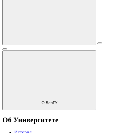
О БелГУ
Об Университете
История