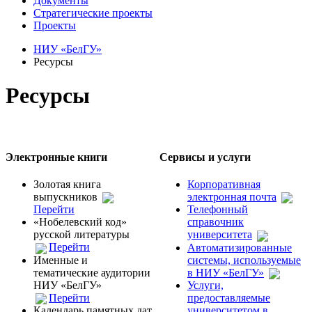
Документы
Стратегические проекты
Проекты
НИУ «БелГУ»
Ресурсы
Ресурсы
Электронные книги
Сервисы и услуги
Золотая книга
Корпоративная
выпускников
электронная почта
Перейти
Телефонный
«Нобелевский код»
справочник
русской литературы
университета
Перейти
Автоматизированные
Именные и
системы, используемые
тематические аудитории
в НИУ «БелГУ»
НИУ «БелГУ»
Услуги,
Перейти
предоставляемые
Календарь памятных дат
университетом в