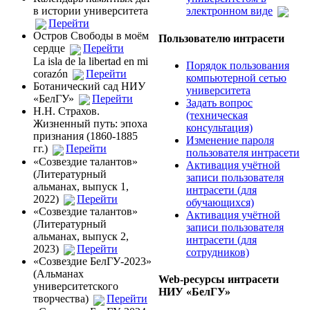
в истории университета
электронном виде
Перейти
Остров Свободы в моём
Пользователю интрасети
сердце
Перейти
La isla de la libertad en mi
Порядок пользования
corazón
Перейти
компьютерной сетью
Ботанический сад НИУ
университета
«БелГУ»
Перейти
Задать вопрос
Н.Н. Страхов.
(техническая
Жизненный путь: эпоха
консультация)
признания (1860-1885
Изменение пароля
гг.)
Перейти
пользователя интрасети
«Созвездие талантов»
Активация учётной
(Литературный
записи пользователя
альманах, выпуск 1,
интрасети (для
2022)
Перейти
обучающихся)
«Созвездие талантов»
Активация учётной
(Литературный
записи пользователя
альманах, выпуск 2,
интрасети (для
2023)
Перейти
сотрудников)
«Созвездие БелГУ-2023»
(Альманах
Web-ресурсы интрасети
университетского
НИУ «БелГУ»
творчества)
Перейти