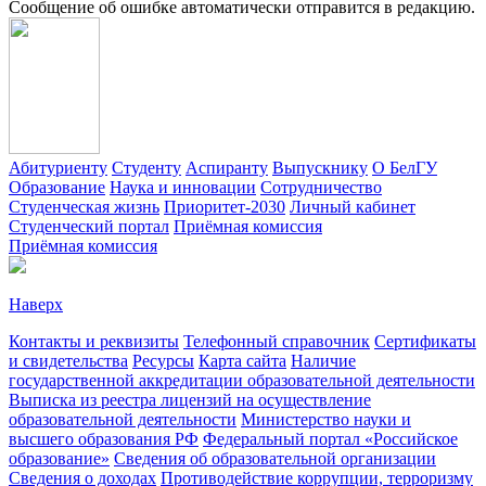
Сообщение об ошибке автоматически отправится в редакцию.
Абитуриенту
Студенту
Аспиранту
Выпускнику
О БелГУ
Образование
Наука и инновации
Сотрудничество
Студенческая жизнь
Приоритет-2030
Личный кабинет
Студенческий портал
Приёмная комиссия
Приёмная комиссия
Наверх
Контакты и реквизиты
Телефонный справочник
Сертификаты
и свидетельства
Ресурсы
Карта сайта
Наличие
государственной аккредитации образовательной деятельности
Выписка из реестра лицензий на осуществление
образовательной деятельности
Министерствo науки и
высшего образования РФ
Федеральный портал «Российское
образование»
Сведения об образовательной организации
Сведения о доходах
Противодействие коррупции, терроризму