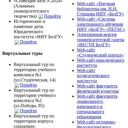
«Созвездие БелГУ-2024»
Web-сайт «Научная
(Альманах
библиотека им. Н.Н.
университетского
Страхова НИУ «БелГУ»
творчества)
Перейти
Web-сайт «Система
Исторические и
электронного обучения
памятные даты
НИУ «БелГУ» «ПЕГАС»
Юридического
Электронная версия
института «НИУ БелГУ»
университетской газеты
Перейти
«ВЕСТИ БелГУ»
Web-сайт
Виртуальные туры
«Студенческий портал»
Web-сайт юридического
Виртуальный тур по
института
территории учебного
Web-сайт
комплекса №1
педагогического
(ул.Студенческая, 14)
института
Перейти
Web-сайт факультета
Виртуальный тур по
физической культуры
территории учебного
Web-сайт факультета
комплекса №2
дошкольного,
(ул.Победы, 85)
начального и
Перейти
специального
Виртуальный тур по
образования
территории корпуса
Web-сайт историко-
социально-
филологического