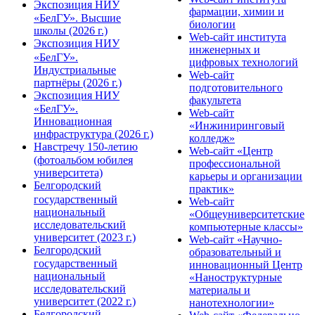
Экспозиция НИУ
фармации, химии и
«БелГУ». Высшие
биологии
школы (2026 г.)
Web-сайт института
Экспозиция НИУ
инженерных и
«БелГУ».
цифровых технологий
Индустриальные
Web-сайт
партнёры (2026 г.)
подготовительного
Экспозиция НИУ
факультета
«БелГУ».
Web-сайт
Инновационная
«Инжиниринговый
инфраструктура (2026 г.)
колледж»
Навстречу 150-летию
Web-сайт «Центр
(фотоальбом юбилея
профессиональной
университета)
карьеры и организации
Белгородский
практик»
государственный
Web-сайт
национальный
«Общеуниверситетские
исследовательский
компьютерные классы»
университет (2023 г.)
Web-сайт «Научно-
Белгородский
образовательный и
государственный
инновационный Центр
национальный
«Наноструктурные
исследовательский
материалы и
университет (2022 г.)
нанотехнологии»
Белгородский