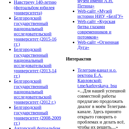
музей имени А.Н.
Навстречу 140-летию
Петина»
(фотоальбом юбилея
Web-сайт «Музей
университета)
истории НИУ «БелГУ»
Белгородский
Web-сайт «Курская
государственный
битва глазами
национальный
современников и
исследовательский
потомков»
университет (2015-16
Web-сайт «Огненная
гг.)
Дуга»
Белгородский
государственный
Интерактив
национальный
исследовательский
Телеграм-канал и.о.
университет (2013-14
ректора Е.А.
гг.)
Карловской:
Белгородский
t.me/karlovskaya_bsu
государственный
«...Для нашей успешной
национальный
совместной работы
исследовательский
предлагаю продолжать
университет (2012 г.)
диалог в моём Телеграм-
Белгородский
канале. Здесь принято
государственный
открыто говорить о
университет (2008-2009
проблемах и делать всё,
гг.)
чтобы их решить....»
Авторский фотоальбом