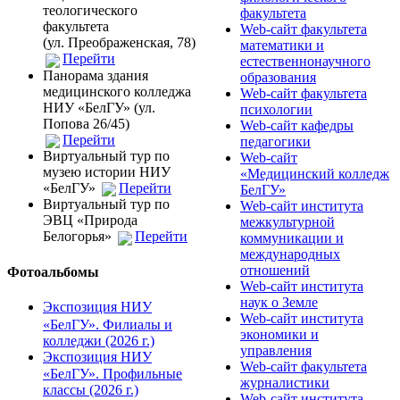
теологического
факультета
факультета
Web-сайт факультета
(ул. Преображенская, 78)
математики и
Перейти
естественнонаучного
Панорама здания
образования
медицинского колледжа
Web-сайт факультета
НИУ «БелГУ» (ул.
психологии
Попова 26/45)
Web-сайт кафедры
Перейти
педагогики
Виртуальный тур по
Web-сайт
музею истории НИУ
«Медицинский колледж
«БелГУ»
Перейти
БелГУ»
Виртуальный тур по
Web-сайт института
ЭВЦ «Природа
межкультурной
Белогорья»
Перейти
коммуникации и
международных
отношений
Фотоальбомы
Web-сайт института
наук о Земле
Экспозиция НИУ
Web-сайт института
«БелГУ». Филиалы и
экономики и
колледжи (2026 г.)
управления
Экспозиция НИУ
Web-сайт факультета
«БелГУ». Профильные
журналистики
классы (2026 г.)
Web-сайт института