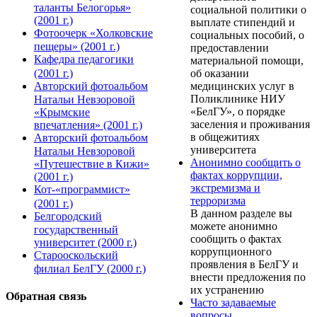
таланты Белогорья»
социальной политики о
(2001 г.)
выплате стипендий и
Фотоочерк «Холковские
социальных пособий, о
пещеры» (2001 г.)
предоставлении
Кафедра педагогики
материальной помощи,
(2001 г.)
об оказании
Авторский фотоальбом
медицинских услуг в
Поликлинике НИУ
Натальи Невзоровой
«БелГУ», о порядке
«Крымские
заселения и проживания
впечатления» (2001 г.)
в общежитиях
Авторский фотоальбом
университета
Натальи Невзоровой
Анонимно сообщить о
«Путешествие в Кижи»
фактах коррупции,
(2001 г.)
экстремизма и
Кот-«программист»
терроризма
(2001 г.)
В данном разделе вы
Белгородский
можете анонимно
государственный
сообщить о фактах
университет (2000 г.)
коррупционного
Старооскольский
проявления в БелГУ и
филиал БелГУ (2000 г.)
внести предложения по
их устранению
Обратная связь
Часто задаваемые
вопросы