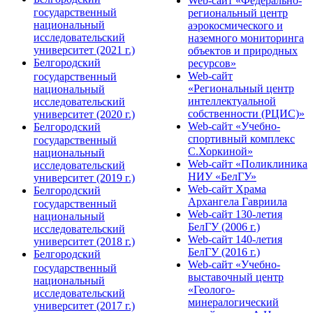
Web-сайт «Федерально-
государственный
региональный центр
национальный
аэрокосмического и
исследовательский
наземного мониторинга
университет (2021 г.)
объектов и природных
Белгородский
ресурсов»
Web-сайт
государственный
«Региональный центр
национальный
интеллектуальной
исследовательский
собственности (РЦИС)»
университет (2020 г.)
Web-сайт «Учебно-
Белгородский
спортивный комплекс
государственный
С.Хоркиной»
национальный
Web-сайт «Поликлиника
исследовательский
НИУ «БелГУ»
университет (2019 г.)
Web-сайт Храма
Белгородский
Архангела Гавриила
государственный
Web-сайт 130-летия
национальный
БелГУ (2006 г.)
исследовательский
Web-сайт 140-летия
университет (2018 г.)
БелГУ (2016 г.)
Белгородский
Web-сайт «Учебно-
государственный
выставочный центр
национальный
«Геолого-
исследовательский
минералогический
университет (2017 г.)