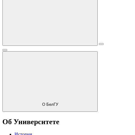
О БелГУ
Об Университете
История