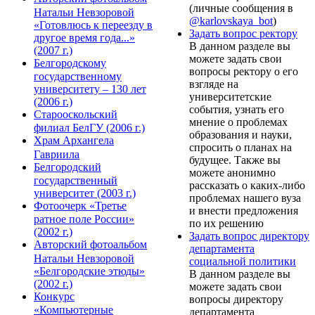
(личные сообщения в
Натальи Невзоровой
@karlovskaya_bot
)
«Готовлюсь к переезду в
Задать вопрос ректору
другое время года...»
В данном разделе вы
(2007 г.)
можете задать свои
Белгородскому
вопросы ректору о его
государственному
взгляде на
университету – 130 лет
университетские
(2006 г.)
события, узнать его
Старооскольский
мнение о проблемах
филиал БелГУ (2006 г.)
образования и науки,
Храм Архангела
спросить о планах на
Гавриила
будущее. Также вы
Белгородский
можете анонимно
государственный
рассказать о каких-либо
университет (2003 г.)
проблемах нашего вуза
Фотоочерк «Третье
и внести предложения
ратное поле России»
по их решению
(2002 г.)
Задать вопрос директору
Авторский фотоальбом
департамента
Натальи Невзоровой
социальной политики
«Белгородские этюды»
В данном разделе вы
(2002 г.)
можете задать свои
Конкурс
вопросы директору
«Компьютерные
департамента