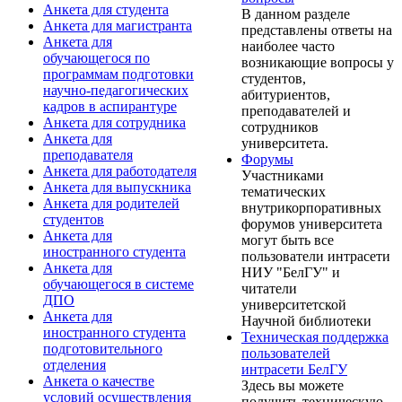
Анкета для студента
В данном разделе
Анкета для магистранта
представлены ответы на
Анкета для
наиболее часто
обучающегося по
возникающие вопросы у
программам подготовки
студентов,
научно-педагогических
абитуриентов,
кадров в аспирантуре
преподавателей и
Анкета для сотрудника
сотрудников
Анкета для
университета.
преподавателя
Форумы
Анкета для работодателя
Участниками
Анкета для выпускника
тематических
Анкета для родителей
внутрикорпоративных
студентов
форумов университета
Анкета для
могут быть все
иностранного студента
пользователи интрасети
Анкета для
НИУ "БелГУ" и
обучающегося в системе
читатели
ДПО
университетской
Анкета для
Научной библиотеки
иностранного студента
Техническая поддержка
подготовительного
пользователей
отделения
интрасети БелГУ
Анкета о качестве
Здесь вы можете
условий осуществления
получить техническую