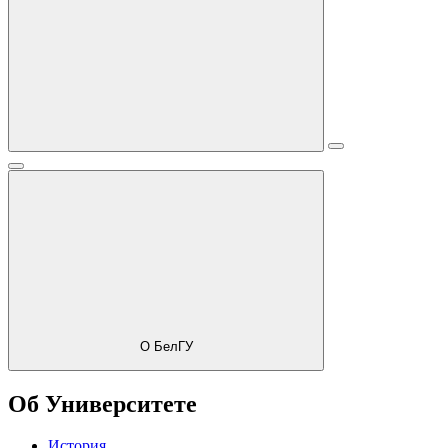
О БелГУ
Об Университете
История