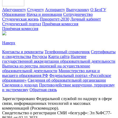
Абитуриенту
Студенту
Аспиранту
Выпускнику
О БелГУ
Образование
Наука и инновации
Сотрудничество
Студенческая жизнь
Приоритет-2030
Личный кабинет
Студенческий портал
Приёмная комиссия
Приёмная комиссия
Наверх
Контакты и реквизиты
Телефонный справочник
Сертификаты
и свидетельства
Ресурсы
Карта сайта
Наличие
государственной аккредитации образовательной деятельности
Выписка из реестра лицензий на осуществление
образовательной деятельности
Министерствo науки и
высшего образования РФ
Федеральный портал «Российское
образование»
Сведения об образовательной организации
Сведения о доходах
Противодействие коррупции, терроризму
и экстремизму
Обратная связь
Зарегистрировано Федеральной службой по надзору в сфере
связи, информационных технологий и массовых
коммуникаций (Роскомнадзор).
Свидетельство о регистрации СМИ «белгу.рф»: Эл №ФС77-
86291 от 02.11.2023.