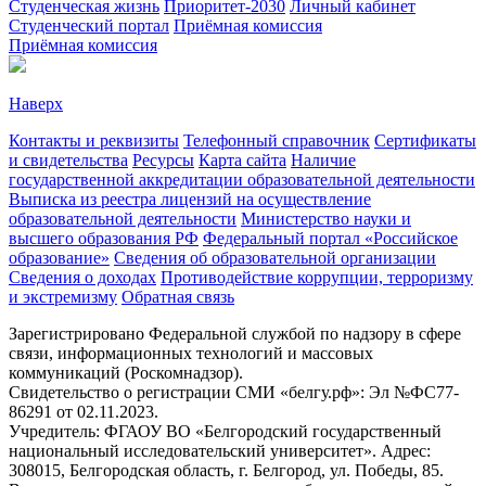
Студенческая жизнь
Приоритет-2030
Личный кабинет
Студенческий портал
Приёмная комиссия
Приёмная комиссия
Наверх
Контакты и реквизиты
Телефонный справочник
Сертификаты
и свидетельства
Ресурсы
Карта сайта
Наличие
государственной аккредитации образовательной деятельности
Выписка из реестра лицензий на осуществление
образовательной деятельности
Министерствo науки и
высшего образования РФ
Федеральный портал «Российское
образование»
Сведения об образовательной организации
Сведения о доходах
Противодействие коррупции, терроризму
и экстремизму
Обратная связь
Зарегистрировано Федеральной службой по надзору в сфере
связи, информационных технологий и массовых
коммуникаций (Роскомнадзор).
Свидетельство о регистрации СМИ «белгу.рф»: Эл №ФС77-
86291 от 02.11.2023.
Учредитель: ФГАОУ ВО «Белгородский государственный
национальный исследовательский университет». Адрес:
308015, Белгородская область, г. Белгород, ул. Победы, 85.