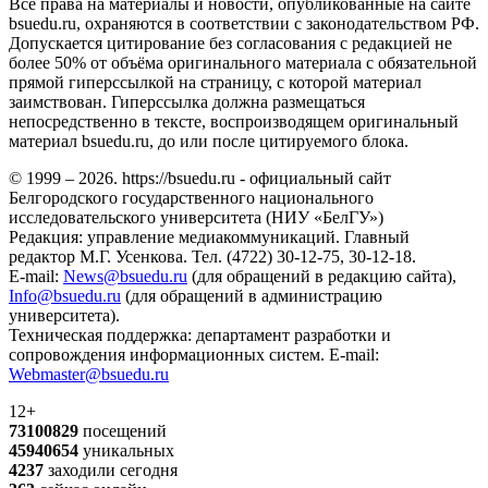
Все права на материалы и новости, опубликованные на сайте
bsuedu.ru, охраняются в соответствии с законодательством РФ.
Допускается цитирование без согласования с редакцией не
более 50% от объёма оригинального материала с обязательной
прямой гиперссылкой на страницу, с которой материал
заимствован. Гиперссылка должна размещаться
непосредственно в тексте, воспроизводящем оригинальный
материал bsuedu.ru, до или после цитируемого блока.
© 1999 – 2026. https://bsuedu.ru - официальный сайт
Белгородского государственного национального
исследовательского университета (НИУ «БелГУ»)
Редакция: управление медиакоммуникаций. Главный
редактор М.Г. Усенкова. Тел. (4722) 30-12-75, 30-12-18.
E-mail:
News@bsuedu.ru
(для обращений в редакцию сайта),
Info@bsuedu.ru
(для обращений в администрацию
университета).
Техническая поддержка: департамент разработки и
сопровождения информационных систем. E-mail:
Webmaster@bsuedu.ru
12+
73100829
посещений
45940654
уникальных
4237
заходили сегодня