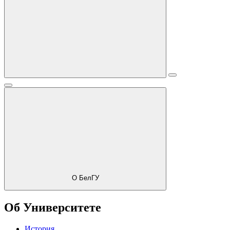
О БелГУ
Об Университете
История