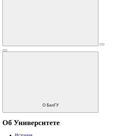
О БелГУ
Об Университете
История