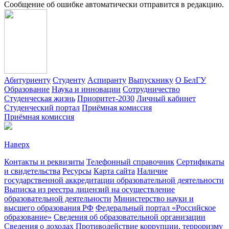
Сообщение об ошибке автоматически отправится в редакцию.
Абитуриенту
Студенту
Аспиранту
Выпускнику
О БелГУ
Образование
Наука и инновации
Сотрудничество
Студенческая жизнь
Приоритет-2030
Личный кабинет
Студенческий портал
Приёмная комиссия
Приёмная комиссия
Наверх
Контакты и реквизиты
Телефонный справочник
Сертификаты
и свидетельства
Ресурсы
Карта сайта
Наличие
государственной аккредитации образовательной деятельности
Выписка из реестра лицензий на осуществление
образовательной деятельности
Министерствo науки и
высшего образования РФ
Федеральный портал «Российское
образование»
Сведения об образовательной организации
Сведения о доходах
Противодействие коррупции, терроризму