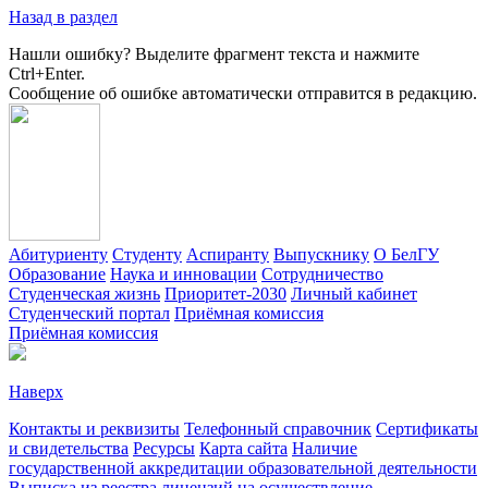
Назад в раздел
Нашли ошибку? Выделите фрагмент текста и нажмите
Ctrl+Enter.
Сообщение об ошибке автоматически отправится в редакцию.
Абитуриенту
Студенту
Аспиранту
Выпускнику
О БелГУ
Образование
Наука и инновации
Сотрудничество
Студенческая жизнь
Приоритет-2030
Личный кабинет
Студенческий портал
Приёмная комиссия
Приёмная комиссия
Наверх
Контакты и реквизиты
Телефонный справочник
Сертификаты
и свидетельства
Ресурсы
Карта сайта
Наличие
государственной аккредитации образовательной деятельности
Выписка из реестра лицензий на осуществление