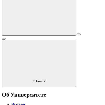
О БелГУ
Об Университете
История