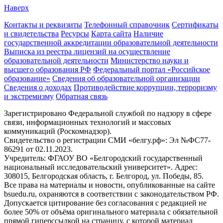
Наверх
Контакты и реквизиты
Телефонный справочник
Сертификаты
и свидетельства
Ресурсы
Карта сайта
Наличие
государственной аккредитации образовательной деятельности
Выписка из реестра лицензий на осуществление
образовательной деятельности
Министерствo науки и
высшего образования РФ
Федеральный портал «Российское
образование»
Сведения об образовательной организации
Сведения о доходах
Противодействие коррупции, терроризму
и экстремизму
Обратная связь
Зарегистрировано Федеральной службой по надзору в сфере
связи, информационных технологий и массовых
коммуникаций (Роскомнадзор).
Свидетельство о регистрации СМИ «белгу.рф»: Эл №ФС77-
86291 от 02.11.2023.
Учредитель: ФГАОУ ВО «Белгородский государственный
национальный исследовательский университет». Адрес:
308015, Белгородская область, г. Белгород, ул. Победы, 85.
Все права на материалы и новости, опубликованные на сайте
bsuedu.ru, охраняются в соответствии с законодательством РФ.
Допускается цитирование без согласования с редакцией не
более 50% от объёма оригинального материала с обязательной
прямой гиперссылкой на страницу, с которой материал