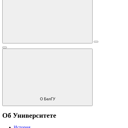
О БелГУ
Об Университете
История