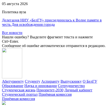
05 августа 2026
Политика вуза
Делегация НИУ «БелГУ» присоединилась к Волне памяти в
честь Дня освобождения города
Все новости
Нашли ошибку? Выделите фрагмент текста и нажмите
Ctrl+Enter.
Сообщение об ошибке автоматически отправится в редакцию.
Абитуриенту
Студенту
Аспиранту
Выпускнику
О БелГУ
Образование
Наука и инновации
Сотрудничество
Студенческая жизнь
Приоритет-2030
Личный кабинет
Студенческий портал
Приёмная комиссия
Приёмная комиссия