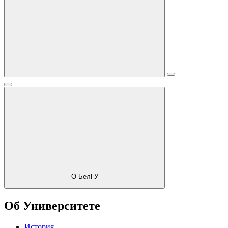
О БелГУ
Об Университете
История