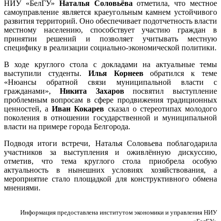
НИУ «БелГУ»
Наталья Соловьёва
отметила, что местное
самоуправление является краеугольным камнем устойчивого
развития территорий. Оно обеспечивает подотчетность власти
местному населению, способствует участию граждан в
принятии решений и позволяет учитывать местную
специфику в реализации социально-экономической политики.
В ходе круглого стола с докладами на актуальные темы
выступили студенты.
Илья Корнеев
обратился к теме
«Нюансы обратной связи муниципальной власти с
гражданами»,
Никита Захаров
посвятил выступление
проблемным вопросам в сфере продвижения традиционных
ценностей, а
Иван Кокарев
сказал о стереотипах молодого
поколения в отношении государственной и муниципальной
власти на примере города Белгорода.
Подводя итоги встречи, Наталья Соловьева поблагодарила
участников за выступления и оживлённую дискуссию,
отметив, что тема круглого стола приобрела особую
актуальность в нынешних условиях хозяйствования, а
мероприятие стало площадкой для конструктивного обмена
мнениями.
Информация предоставлена институтом экономики и управления НИУ