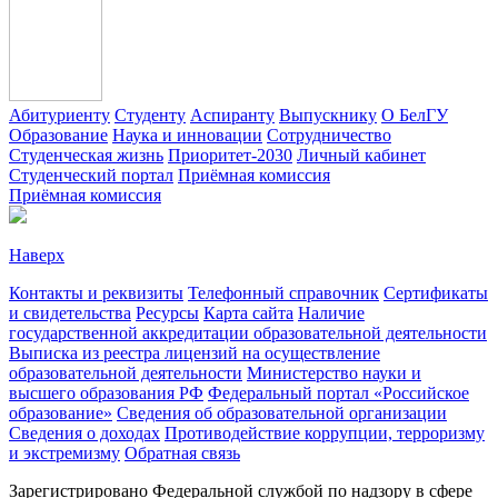
Абитуриенту
Студенту
Аспиранту
Выпускнику
О БелГУ
Образование
Наука и инновации
Сотрудничество
Студенческая жизнь
Приоритет-2030
Личный кабинет
Студенческий портал
Приёмная комиссия
Приёмная комиссия
Наверх
Контакты и реквизиты
Телефонный справочник
Сертификаты
и свидетельства
Ресурсы
Карта сайта
Наличие
государственной аккредитации образовательной деятельности
Выписка из реестра лицензий на осуществление
образовательной деятельности
Министерствo науки и
высшего образования РФ
Федеральный портал «Российское
образование»
Сведения об образовательной организации
Сведения о доходах
Противодействие коррупции, терроризму
и экстремизму
Обратная связь
Зарегистрировано Федеральной службой по надзору в сфере