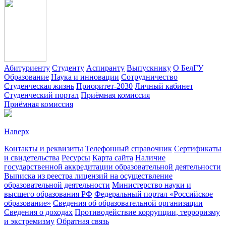
Абитуриенту
Студенту
Аспиранту
Выпускнику
О БелГУ
Образование
Наука и инновации
Сотрудничество
Студенческая жизнь
Приоритет-2030
Личный кабинет
Студенческий портал
Приёмная комиссия
Приёмная комиссия
Наверх
Контакты и реквизиты
Телефонный справочник
Сертификаты
и свидетельства
Ресурсы
Карта сайта
Наличие
государственной аккредитации образовательной деятельности
Выписка из реестра лицензий на осуществление
образовательной деятельности
Министерствo науки и
высшего образования РФ
Федеральный портал «Российское
образование»
Сведения об образовательной организации
Сведения о доходах
Противодействие коррупции, терроризму
и экстремизму
Обратная связь