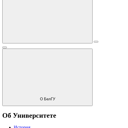
О БелГУ
Об Университете
История