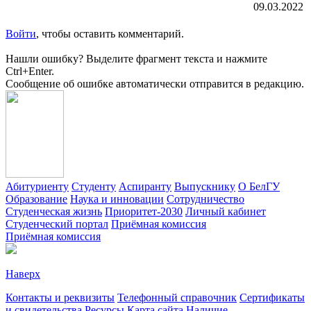
09.03.2022
Войти
, чтобы оставить комментарий.
Нашли ошибку? Выделите фрагмент текста и нажмите
Ctrl+Enter.
Сообщение об ошибке автоматически отправится в редакцию.
Абитуриенту
Студенту
Аспиранту
Выпускнику
О БелГУ
Образование
Наука и инновации
Сотрудничество
Студенческая жизнь
Приоритет-2030
Личный кабинет
Студенческий портал
Приёмная комиссия
Приёмная комиссия
Наверх
Контакты и реквизиты
Телефонный справочник
Сертификаты
и свидетельства
Ресурсы
Карта сайта
Наличие