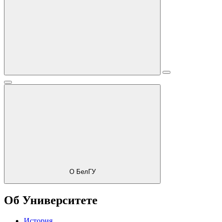
О БелГУ
Об Университете
История