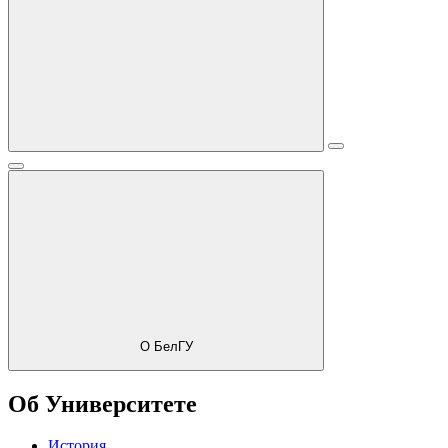
О БелГУ
Об Университете
История