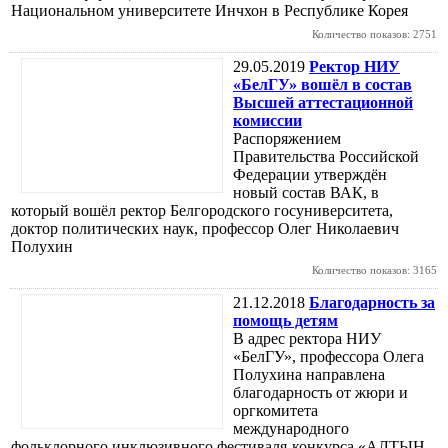
Национальном университете Инчхон в Республике Корея
Количество показов: 2751
29.05.2019
Ректор НИУ
«БелГУ» вошёл в состав
Высшей аттестационной
комиссии
Распоряжением
Правительства Российской
Федерации утверждён
новый состав ВАК, в
который вошёл ректор Белгородского госуниверситета,
доктор политических наук, профессор Олег Николаевич
Полухин
Количество показов: 3165
21.12.2018
Благодарность за
помощь детям
В адрес ректора НИУ
«БелГУ», профессора Олега
Полухина направлена
благодарность от жюри и
оргкомитета
международного
фольклорного инклюзивного фестиваля-конкурса «АЛТЫН