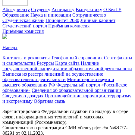
Абитуриенту
Студенту
Аспиранту
Выпускнику
О БелГУ
Образование
Наука и инновации
Сотрудничество
Студенческая жизнь
Приоритет-2030
Личный кабинет
Студенческий портал
Приёмная комиссия
Приёмная комиссия
Наверх
Контакты и реквизиты
Телефонный справочник
Сертификаты
и свидетельства
Ресурсы
Карта сайта
Наличие
государственной аккредитации образовательной деятельности
Выписка из реестра лицензий на осуществление
образовательной деятельности
Министерствo науки и
высшего образования РФ
Федеральный портал «Российское
образование»
Сведения об образовательной организации
Сведения о доходах
Противодействие коррупции, терроризму
и экстремизму
Обратная связь
Зарегистрировано Федеральной службой по надзору в сфере
связи, информационных технологий и массовых
коммуникаций (Роскомнадзор).
Свидетельство о регистрации СМИ «белгу.рф»: Эл №ФС77-
86291 от 02.11.2023.