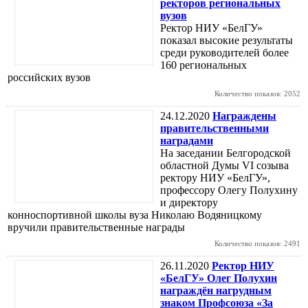
ректоров региональных
вузов
Ректор НИУ «БелГУ»
показал высокие результаты
среди руководителей более
160 региональных
российских вузов
Количество показов: 2052
24.12.2020
Награждены
правительственными
наградами
На заседании Белгородской
областной Думы VI созыва
ректору НИУ «БелГУ»,
профессору Олегу Полухину
и директору
конноспортивной школы вуза Николаю Водяницкому
вручили правительственные награды
Количество показов: 2491
26.11.2020
Ректор НИУ
«БелГУ» Олег Полухин
награждён нагрудным
знаком Профсоюза «За