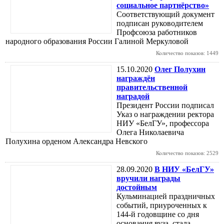
социальное партнёрство»
Соответствующий документ
подписан руководителем
Профсоюза работников
народного образования России Галиной Меркуловой
Количество показов: 1449
15.10.2020
Олег Полухин
награждён
правительственной
наградой
Президент России подписал
Указ о награждении ректора
НИУ «БелГУ», профессора
Олега Николаевича
Полухина орденом Александра Невского
Количество показов: 2529
28.09.2020
В НИУ «БелГУ»
вручили награды
достойным
Кульминацией праздничных
событий, приуроченных к
144-й годовщине со дня
основания вуза, стала