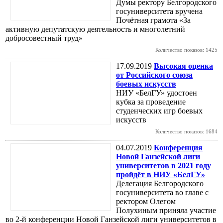
Думы ректору Белгородского
госуниверситета вручена
Почётная грамота «За
активную депутатскую деятельность и многолетний
добросовестный труд»
Количество показов: 1425
17.09.2019
Высокая оценка
от Российского союза
боевых искусств
НИУ «БелГУ» удостоен
кубка за проведение
студенческих игр боевых
искусств
Количество показов: 1684
04.07.2019
Конференция
Новой Ганзейской лиги
университетов в 2021 году
пройдёт в НИУ «БелГУ»
Делегация Белгородского
госуниверситета во главе с
ректором Олегом
Полухиным приняла участие
во 2-й конференции Новой Ганзейской лиги университетов в