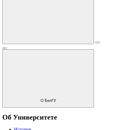
О БелГУ
Об Университете
История