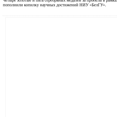
Четыре золотые и пять серебряных медалей за проекты в р
пополнили копилку научных достижений НИУ «БелГУ».