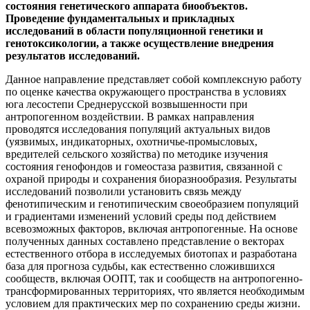
состояния генетического аппарата биообъектов.
Проведение фундаментальных и прикладных
исследований в области популяционной генетики и
генотоксикологии, а также осуществление внедрения
результатов исследований.
Данное направление представляет собой комплексную работу
по оценке качества окружающего пространства в условиях
юга лесостепи Среднерусской возвышенности при
антропогенном воздействии. В рамках направления
проводятся исследования популяций актуальных видов
(уязвимых, индикаторных, охотничье-промысловых,
вредителей сельского хозяйства) по методике изучения
состояния генофондов и гомеостаза развития, связанной с
охраной природы и сохранения биоразнообразия. Результаты
исследований позволили установить связь между
фенотипическим и генотипическим своеобразием популяций
и градиентами изменений условий среды под действием
всевозможных факторов, включая антропогенные. На основе
полученных данных составлено представление о векторах
естественного отбора в исследуемых биотопах и разработана
база для прогноза судьбы, как естественно сложившихся
сообществ, включая ООПТ, так и сообществ на антропогенно-
трансформированных территориях, что является необходимым
условием для практических мер по сохранению среды жизни.