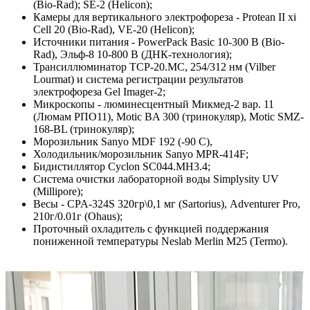
(Bio-Rad); SE-2 (Helicon);
Камеры для вертикального электрофореза - Protean II xi
Cell 20 (Bio-Rad), VE-20 (Helicon);
Источники питания - PowerPack Basic 10-300 В (Bio-
Rad), Эльф-8 10-800 В (ДНК-технология);
Трансиллюминатор TCP-20.MC, 254/312 нм (Vilber
Lourmat) и система регистрации результатов
электрофореза Gel Imager-2;
Микроскопы - люминесцентный Микмед-2 вар. 11
(Люмам РПО11), Motic BA 300 (тринокуляр), Motic SMZ-
168-BL (тринокуляр);
Морозильник Sanyo MDF 192 (-90 С),
Холодильник/морозильник Sanyo MPR-414F;
Бидистиллятор Cyclon SC044.MH3.4;
Система очистки лабораторной воды Simplysity UV
(Millipore);
Весы - CPA-324S 320гр\0,1 мг (Sartorius), Adventurer Pro,
210г/0.01г (Ohaus);
Проточный охладитель с функцией поддержания
пониженной температуры Neslab Merlin M25 (Termo).