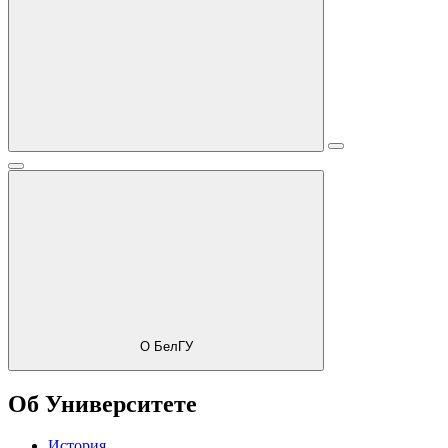
О БелГУ
Об Университете
История