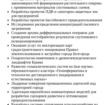
закономерностей формирования растительного покрова
с применением материалов спутниковых съемок
Разработка проектов ПДВ и санитарно-защитных зон
для предприятий
Разработка проектов бассейнового природопользования
Исследование распределения концентраций пылевого
загрязнения
Создание архива дифференциальных поправок для
проведения постобработки результатов спутникового
позиционирования
Оказание услуг по векторизации карт
градостроительного зонирования Правил
землепользования и застройки города Белгорода
Геоархеология памятников и древнеземледельческих
ландшафтов Крыма
Развитие геоаналитических систем на базе научно-
образовательного кластера «Геоинформатика и
технологии дистанционного зондирования в
естественных науках»
Лидарные измерения промышленных аэрозолей над
территорией города
Адаптация европейских компьютерных моделей для
разработки сценариев развития и оптимизации
природопользования
Разработка системы управления агроландшафтами на