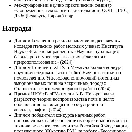
Международный научно-практический семинар
«Современные технологии в деятельности ООПТ: ГИС,
ДЗЗ» (Беларусь, Нарочь) и др.
Награды
Диплом I степени в региональном конкурсе научно-
исследовательских работ молодых ученых Института
Наук о Земле в направлении: «Научная публикация
бакалавров и магистров» секция «Экология и
природопользование» (2024).
Диплом 1 степени. XLIX-й Международный конкурс
научно-исследовательских работ. Научные статьи по
почвоведению. Углерододепонирующий потенциал
эмбриональных почв на вскрышных породах
Старооскольского железорудного района (2024).
Премия НИУ «БелГУ» имени А.В. Погорелова за
разработку теории воспроизводства почв в целях
обоснования почвозащитного обустройства
агроландшафтов (2024).
Диплом победителя конкурса научных работ,
направленных на обеспечение импортонезависимости и
технологического суверенитета Российской Федерации,
посвященного 300-летию РАН, за работу «Бассейновое