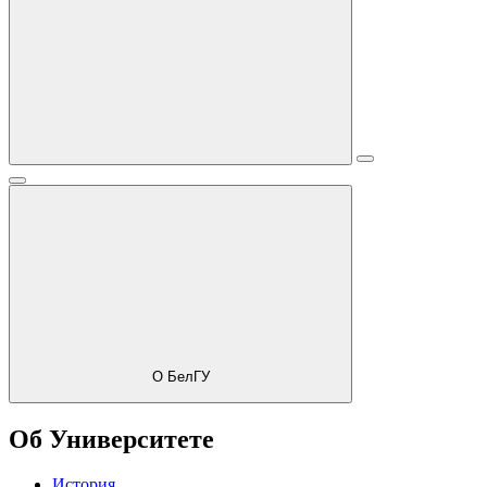
О БелГУ
Об Университете
История