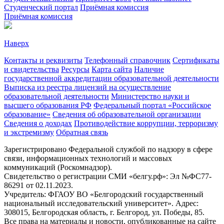
Студенческий портал
Приёмная комиссия
Приёмная комиссия
Наверх
Контакты и реквизиты
Телефонный справочник
Сертификаты
и свидетельства
Ресурсы
Карта сайта
Наличие
государственной аккредитации образовательной деятельности
Выписка из реестра лицензий на осуществление
образовательной деятельности
Министерствo науки и
высшего образования РФ
Федеральный портал «Российское
образование»
Сведения об образовательной организации
Сведения о доходах
Противодействие коррупции, терроризму
и экстремизму
Обратная связь
Зарегистрировано Федеральной службой по надзору в сфере
связи, информационных технологий и массовых
коммуникаций (Роскомнадзор).
Свидетельство о регистрации СМИ «белгу.рф»: Эл №ФС77-
86291 от 02.11.2023.
Учредитель: ФГАОУ ВО «Белгородский государственный
национальный исследовательский университет». Адрес:
308015, Белгородская область, г. Белгород, ул. Победы, 85.
Все права на материалы и новости, опубликованные на сайте