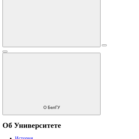
О БелГУ
Об Университете
История