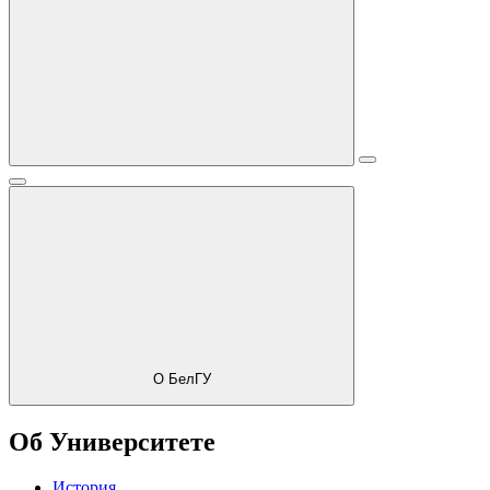
О БелГУ
Об Университете
История