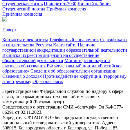
Студенческая жизнь
Приоритет-2030
Личный кабинет
Студенческий портал
Приёмная комиссия
Приёмная комиссия
Наверх
Контакты и реквизиты
Телефонный справочник
Сертификаты
и свидетельства
Ресурсы
Карта сайта
Наличие
государственной аккредитации образовательной деятельности
Выписка из реестра лицензий на осуществление
образовательной деятельности
Министерствo науки и
высшего образования РФ
Федеральный портал «Российское
образование»
Сведения об образовательной организации
Сведения о доходах
Противодействие коррупции, терроризму
и экстремизму
Обратная связь
Зарегистрировано Федеральной службой по надзору в сфере
связи, информационных технологий и массовых
коммуникаций (Роскомнадзор).
Свидетельство о регистрации СМИ «белгу.рф»: Эл №ФС77-
86291 от 02.11.2023.
Учредитель: ФГАОУ ВО «Белгородский государственный
национальный исследовательский университет». Адрес:
308015, Белгородская область, г. Белгород, ул. Победы, 85.