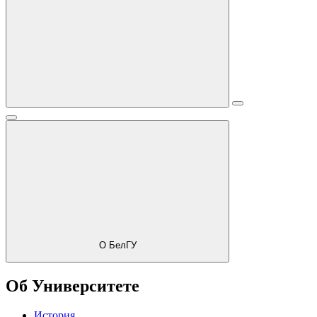
О БелГУ
Об Университете
История