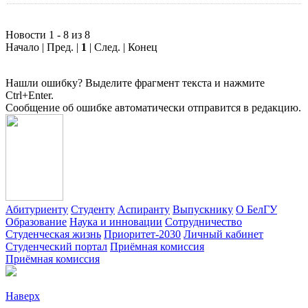
Новости 1 - 8 из 8
Начало | Пред. |
1
| След. | Конец
Нашли ошибку? Выделите фрагмент текста и нажмите
Ctrl+Enter.
Сообщение об ошибке автоматически отправится в редакцию.
Абитуриенту
Студенту
Аспиранту
Выпускнику
О БелГУ
Образование
Наука и инновации
Сотрудничество
Студенческая жизнь
Приоритет-2030
Личный кабинет
Студенческий портал
Приёмная комиссия
Приёмная комиссия
Наверх