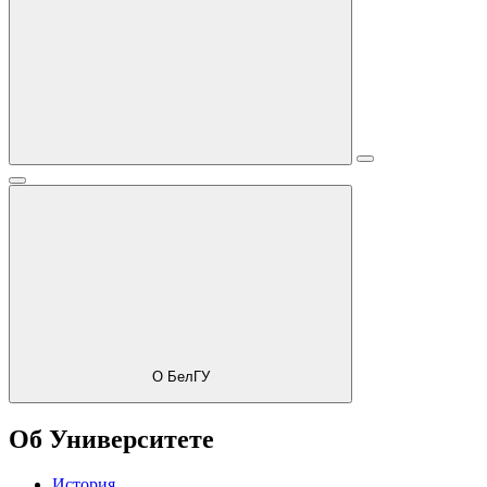
О БелГУ
Об Университете
История