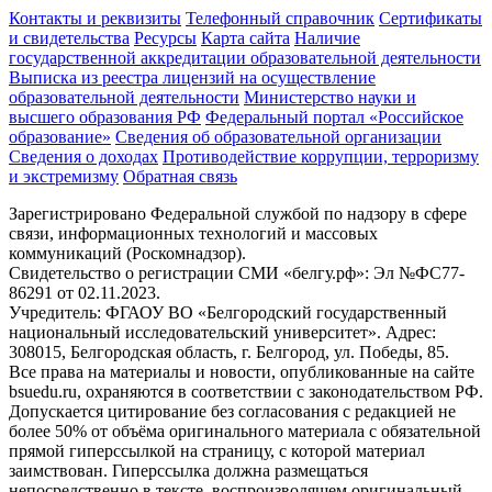
Контакты и реквизиты
Телефонный справочник
Сертификаты
и свидетельства
Ресурсы
Карта сайта
Наличие
государственной аккредитации образовательной деятельности
Выписка из реестра лицензий на осуществление
образовательной деятельности
Министерствo науки и
высшего образования РФ
Федеральный портал «Российское
образование»
Сведения об образовательной организации
Сведения о доходах
Противодействие коррупции, терроризму
и экстремизму
Обратная связь
Зарегистрировано Федеральной службой по надзору в сфере
связи, информационных технологий и массовых
коммуникаций (Роскомнадзор).
Свидетельство о регистрации СМИ «белгу.рф»: Эл №ФС77-
86291 от 02.11.2023.
Учредитель: ФГАОУ ВО «Белгородский государственный
национальный исследовательский университет». Адрес:
308015, Белгородская область, г. Белгород, ул. Победы, 85.
Все права на материалы и новости, опубликованные на сайте
bsuedu.ru, охраняются в соответствии с законодательством РФ.
Допускается цитирование без согласования с редакцией не
более 50% от объёма оригинального материала с обязательной
прямой гиперссылкой на страницу, с которой материал
заимствован. Гиперссылка должна размещаться
непосредственно в тексте, воспроизводящем оригинальный