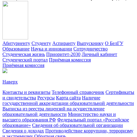
Абитуриенту
Студенту
Аспиранту
Выпускнику
О БелГУ
Образование
Наука и инновации
Сотрудничество
Студенческая жизнь
Приоритет-2030
Личный кабинет
Студенческий портал
Приёмная комиссия
Приёмная комиссия
Наверх
Контакты и реквизиты
Телефонный справочник
Сертификаты
и свидетельства
Ресурсы
Карта сайта
Наличие
государственной аккредитации образовательной деятельности
Выписка из реестра лицензий на осуществление
образовательной деятельности
Министерствo науки и
высшего образования РФ
Федеральный портал «Российское
образование»
Сведения об образовательной организации
Сведения о доходах
Противодействие коррупции, терроризму
и экстремизму
Обратная связь