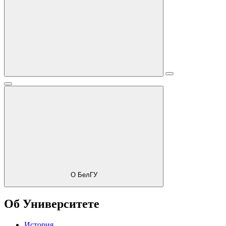
О БелГУ
Об Университете
История