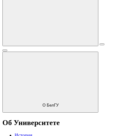
О БелГУ
Об Университете
История