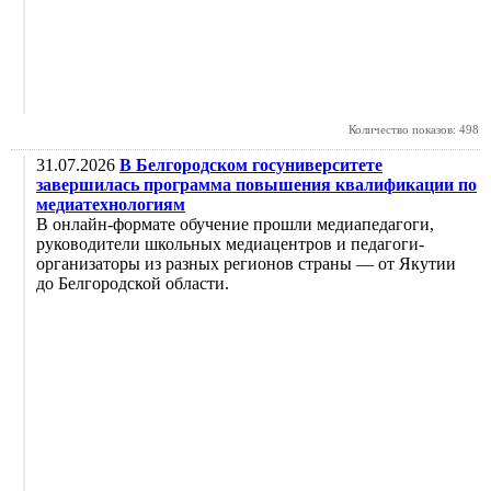
Количество показов: 498
31.07.2026
В Белгородском госуниверситете
завершилась программа повышения квалификации по
медиатехнологиям
В онлайн-формате обучение прошли медиапедагоги,
руководители школьных медиацентров и педагоги-
организаторы из разных регионов страны — от Якутии
до Белгородской области.