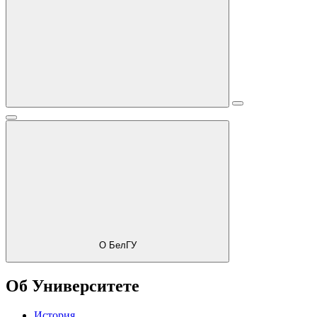
О БелГУ
Об Университете
История