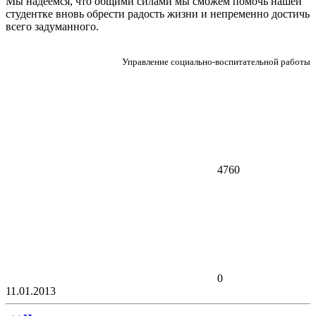
Мы надеемся, что общими силами мы сможем помочь нашей
студентке вновь обрести радость жизни и непременно достичь
всего задуманного.
Управление социально-воспитательной работы
4760
0
11.01.2013