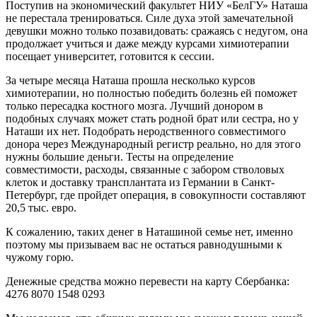
Поступив на экономический факультет НИУ «БелГУ» Наташа
не перестала тренироваться. Силе духа этой замечательной
девушки можно только позавидовать: сражаясь с недугом, она
продолжает учиться и даже между курсами химиотерапии
посещает университет, готовится к сессии.
За четыре месяца Наташа прошла несколько курсов
химиотерапии, но полностью победить болезнь ей поможет
только пересадка костного мозга. Лучший донором в
подобных случаях может стать родной брат или сестра, но у
Наташи их нет. Подобрать неродственного совместимого
донора через Международный регистр реально, но для этого
нужны большие деньги. Тесты на определение
совместимости, расходы, связанные с забором стволовых
клеток и доставку трансплантата из Германии в Санкт-
Петербург, где пройдет операция, в совокупности составляют
20,5 тыс. евро.
К сожалению, таких денег в Наташиной семье нет, именно
поэтому мы призываем вас не остаться равнодушными к
чужому горю.
Денежные средства можно перевести на карту Сбербанка:
4276 8070 1548 0293