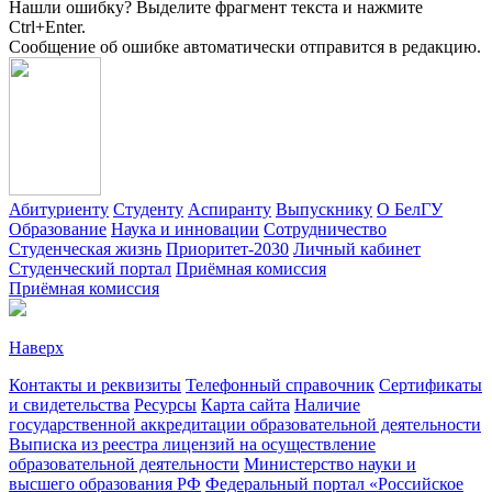
Нашли ошибку? Выделите фрагмент текста и нажмите
Ctrl+Enter.
Сообщение об ошибке автоматически отправится в редакцию.
Абитуриенту
Студенту
Аспиранту
Выпускнику
О БелГУ
Образование
Наука и инновации
Сотрудничество
Студенческая жизнь
Приоритет-2030
Личный кабинет
Студенческий портал
Приёмная комиссия
Приёмная комиссия
Наверх
Контакты и реквизиты
Телефонный справочник
Сертификаты
и свидетельства
Ресурсы
Карта сайта
Наличие
государственной аккредитации образовательной деятельности
Выписка из реестра лицензий на осуществление
образовательной деятельности
Министерствo науки и
высшего образования РФ
Федеральный портал «Российское