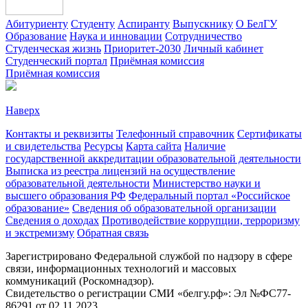
Абитуриенту
Студенту
Аспиранту
Выпускнику
О БелГУ
Образование
Наука и инновации
Сотрудничество
Студенческая жизнь
Приоритет-2030
Личный кабинет
Студенческий портал
Приёмная комиссия
Приёмная комиссия
Наверх
Контакты и реквизиты
Телефонный справочник
Сертификаты
и свидетельства
Ресурсы
Карта сайта
Наличие
государственной аккредитации образовательной деятельности
Выписка из реестра лицензий на осуществление
образовательной деятельности
Министерствo науки и
высшего образования РФ
Федеральный портал «Российское
образование»
Сведения об образовательной организации
Сведения о доходах
Противодействие коррупции, терроризму
и экстремизму
Обратная связь
Зарегистрировано Федеральной службой по надзору в сфере
связи, информационных технологий и массовых
коммуникаций (Роскомнадзор).
Свидетельство о регистрации СМИ «белгу.рф»: Эл №ФС77-
86291 от 02.11.2023.