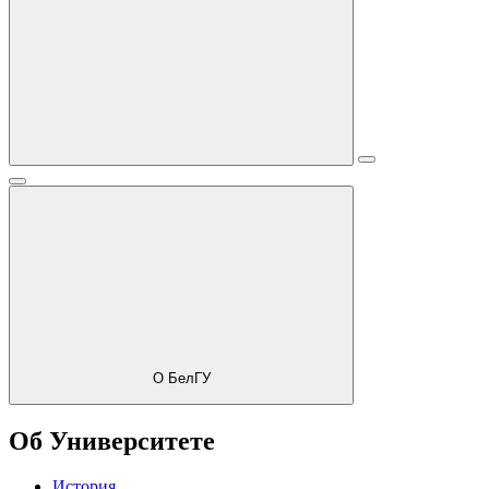
О БелГУ
Об Университете
История