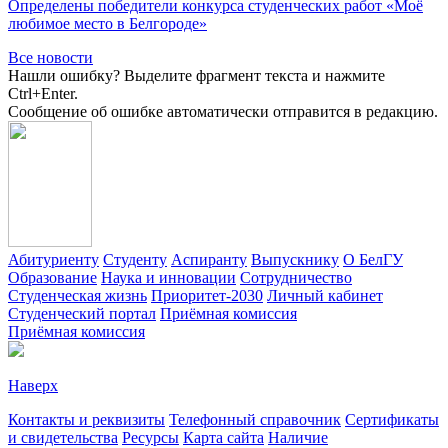
Определены победители конкурса студенческих работ «Моё
любимое место в Белгороде»
Все новости
Нашли ошибку? Выделите фрагмент текста и нажмите
Ctrl+Enter.
Сообщение об ошибке автоматически отправится в редакцию.
Абитуриенту
Студенту
Аспиранту
Выпускнику
О БелГУ
Образование
Наука и инновации
Сотрудничество
Студенческая жизнь
Приоритет-2030
Личный кабинет
Студенческий портал
Приёмная комиссия
Приёмная комиссия
Наверх
Контакты и реквизиты
Телефонный справочник
Сертификаты
и свидетельства
Ресурсы
Карта сайта
Наличие