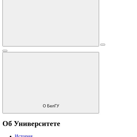
О БелГУ
Об Университете
История