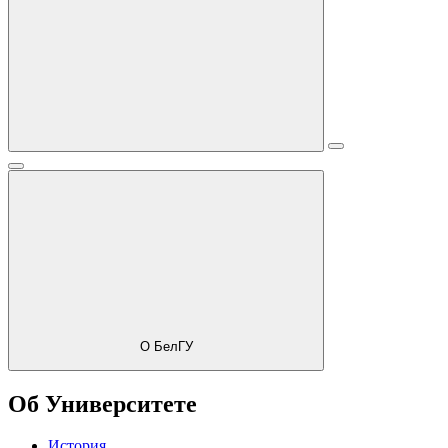
О БелГУ
Об Университете
История