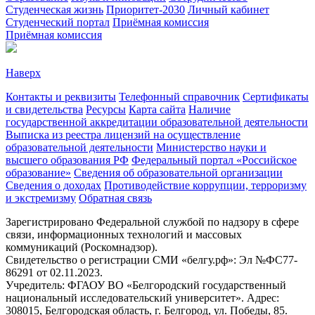
Студенческая жизнь
Приоритет-2030
Личный кабинет
Студенческий портал
Приёмная комиссия
Приёмная комиссия
Наверх
Контакты и реквизиты
Телефонный справочник
Сертификаты
и свидетельства
Ресурсы
Карта сайта
Наличие
государственной аккредитации образовательной деятельности
Выписка из реестра лицензий на осуществление
образовательной деятельности
Министерствo науки и
высшего образования РФ
Федеральный портал «Российское
образование»
Сведения об образовательной организации
Сведения о доходах
Противодействие коррупции, терроризму
и экстремизму
Обратная связь
Зарегистрировано Федеральной службой по надзору в сфере
связи, информационных технологий и массовых
коммуникаций (Роскомнадзор).
Свидетельство о регистрации СМИ «белгу.рф»: Эл №ФС77-
86291 от 02.11.2023.
Учредитель: ФГАОУ ВО «Белгородский государственный
национальный исследовательский университет». Адрес:
308015, Белгородская область, г. Белгород, ул. Победы, 85.