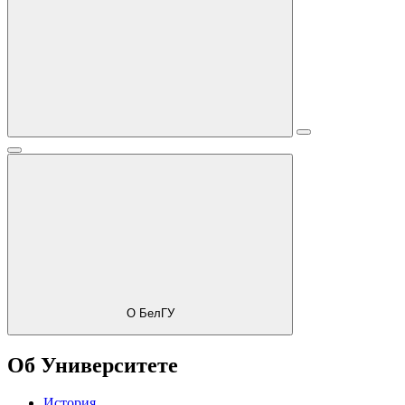
О БелГУ
Об Университете
История