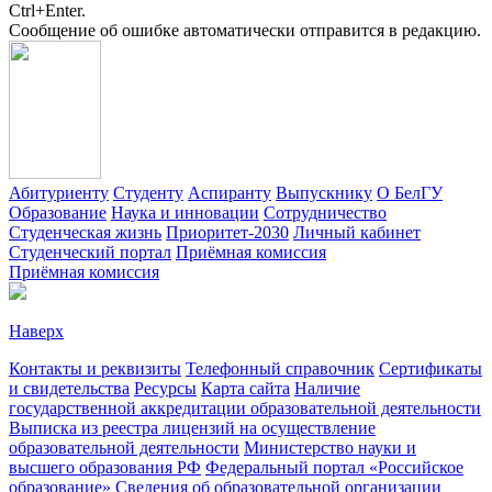
Ctrl+Enter.
Сообщение об ошибке автоматически отправится в редакцию.
Абитуриенту
Студенту
Аспиранту
Выпускнику
О БелГУ
Образование
Наука и инновации
Сотрудничество
Студенческая жизнь
Приоритет-2030
Личный кабинет
Студенческий портал
Приёмная комиссия
Приёмная комиссия
Наверх
Контакты и реквизиты
Телефонный справочник
Сертификаты
и свидетельства
Ресурсы
Карта сайта
Наличие
государственной аккредитации образовательной деятельности
Выписка из реестра лицензий на осуществление
образовательной деятельности
Министерствo науки и
высшего образования РФ
Федеральный портал «Российское
образование»
Сведения об образовательной организации