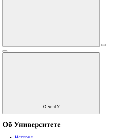
О БелГУ
Об Университете
История