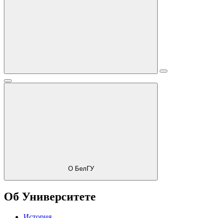
О БелГУ
Об Университете
История