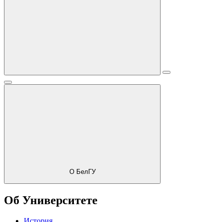
О БелГУ
Об Университете
История