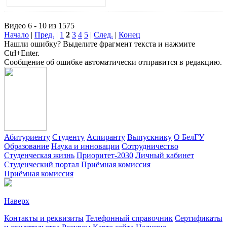
Видео 6 - 10 из 1575
Начало
|
Пред.
|
1
2
3
4
5
|
След.
|
Конец
Нашли ошибку? Выделите фрагмент текста и нажмите
Ctrl+Enter.
Сообщение об ошибке автоматически отправится в редакцию.
Абитуриенту
Студенту
Аспиранту
Выпускнику
О БелГУ
Образование
Наука и инновации
Сотрудничество
Студенческая жизнь
Приоритет-2030
Личный кабинет
Студенческий портал
Приёмная комиссия
Приёмная комиссия
Наверх
Контакты и реквизиты
Телефонный справочник
Сертификаты