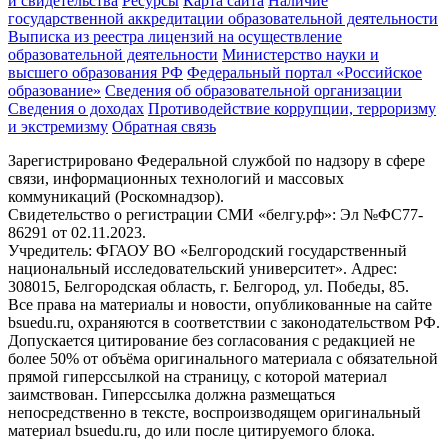
и свидетельства
Ресурсы
Карта сайта
Наличие
государственной аккредитации образовательной деятельности
Выписка из реестра лицензий на осуществление
образовательной деятельности
Министерствo науки и
высшего образования РФ
Федеральный портал «Российское
образование»
Сведения об образовательной организации
Сведения о доходах
Противодействие коррупции, терроризму
и экстремизму
Обратная связь
Зарегистрировано Федеральной службой по надзору в сфере
связи, информационных технологий и массовых
коммуникаций (Роскомнадзор).
Свидетельство о регистрации СМИ «белгу.рф»: Эл №ФС77-
86291 от 02.11.2023.
Учредитель: ФГАОУ ВО «Белгородский государственный
национальный исследовательский университет». Адрес:
308015, Белгородская область, г. Белгород, ул. Победы, 85.
Все права на материалы и новости, опубликованные на сайте
bsuedu.ru, охраняются в соответствии с законодательством РФ.
Допускается цитирование без согласования с редакцией не
более 50% от объёма оригинального материала с обязательной
прямой гиперссылкой на страницу, с которой материал
заимствован. Гиперссылка должна размещаться
непосредственно в тексте, воспроизводящем оригинальный
материал bsuedu.ru, до или после цитируемого блока.