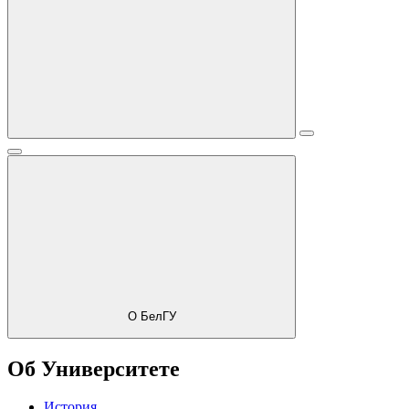
О БелГУ
Об Университете
История