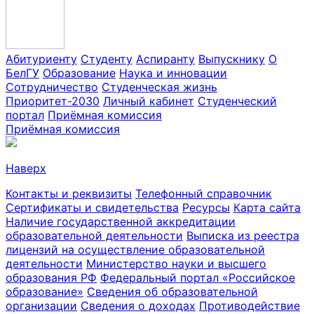
Абитуриенту
Студенту
Аспиранту
Выпускнику
О
БелГУ
Образование
Наука и инновации
Сотрудничество
Студенческая жизнь
Приоритет-2030
Личный кабинет
Студенческий
портал
Приёмная комиссия
Приёмная комиссия
Наверх
Контакты и реквизиты
Телефонный справочник
Сертификаты и свидетельства
Ресурсы
Карта сайта
Наличие государственной аккредитации
образовательной деятельности
Выписка из реестра
лицензий на осуществление образовательной
деятельности
Министерствo науки и высшего
образования РФ
Федеральный портал «Российское
образование»
Сведения об образовательной
организации
Сведения о доходах
Противодействие