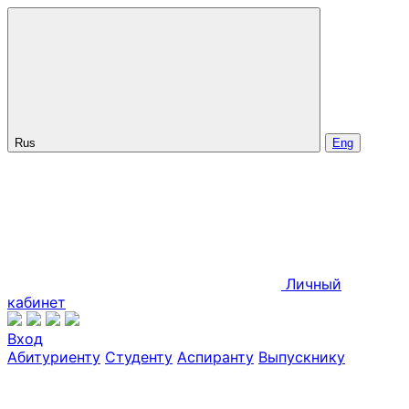
Rus
Eng
Личный
кабинет
Вход
Абитуриенту
Студенту
Аспиранту
Выпускнику