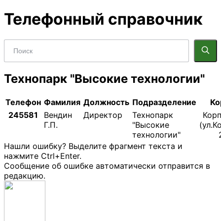
Телефонный справочник
Технопарк "Высокие технологии"
Телефон
Фамилия
Должность
Подразделение
Ко
245581
Вендин
Директор
Технопарк
Кор
Г.П.
"Высокие
(ул.К
технологии"
Нашли ошибку? Выделите фрагмент текста и
нажмите Ctrl+Enter.
Сообщение об ошибке автоматически отправится в
редакцию.