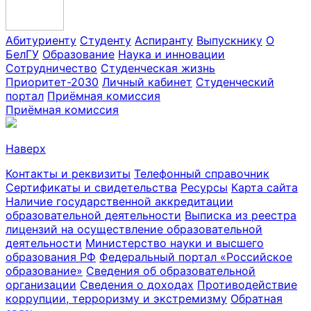
Абитуриенту
Студенту
Аспиранту
Выпускнику
О
БелГУ
Образование
Наука и инновации
Сотрудничество
Студенческая жизнь
Приоритет-2030
Личный кабинет
Студенческий
портал
Приёмная комиссия
Приёмная комиссия
Наверх
Контакты и реквизиты
Телефонный справочник
Сертификаты и свидетельства
Ресурсы
Карта сайта
Наличие государственной аккредитации
образовательной деятельности
Выписка из реестра
лицензий на осуществление образовательной
деятельности
Министерствo науки и высшего
образования РФ
Федеральный портал «Российское
образование»
Сведения об образовательной
организации
Сведения о доходах
Противодействие
коррупции, терроризму и экстремизму
Обратная