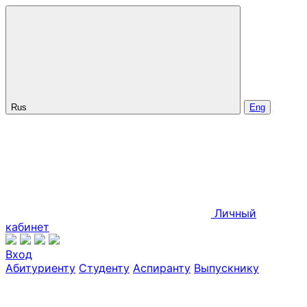
Rus
Eng
Личный
кабинет
Вход
Абитуриенту
Студенту
Аспиранту
Выпускнику