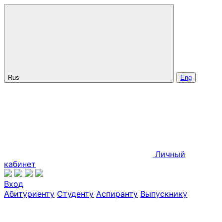
Rus
Eng
Личный
кабинет
Вход
Абитуриенту
Студенту
Аспиранту
Выпускнику