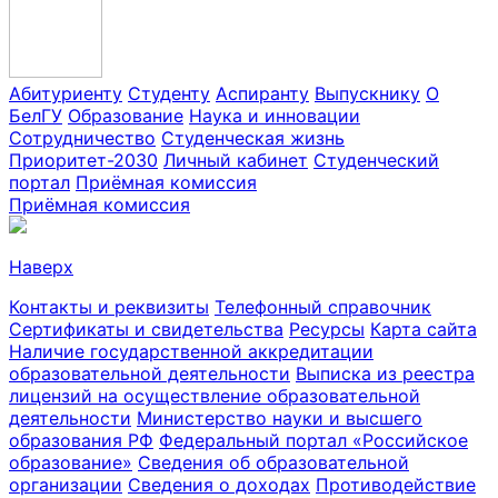
Абитуриенту
Студенту
Аспиранту
Выпускнику
О
БелГУ
Образование
Наука и инновации
Сотрудничество
Студенческая жизнь
Приоритет-2030
Личный кабинет
Студенческий
портал
Приёмная комиссия
Приёмная комиссия
Наверх
Контакты и реквизиты
Телефонный справочник
Сертификаты и свидетельства
Ресурсы
Карта сайта
Наличие государственной аккредитации
образовательной деятельности
Выписка из реестра
лицензий на осуществление образовательной
деятельности
Министерствo науки и высшего
образования РФ
Федеральный портал «Российское
образование»
Сведения об образовательной
организации
Сведения о доходах
Противодействие