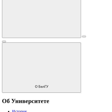
О БелГУ
Об Университете
История