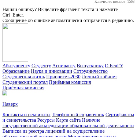
Количество показов: 1568
Нашли ошибку? Выделите фрагмент текста и нажмите
Ctrl+Enter.
Сообщение об ошибке автоматически отправится в редакцию.
Абитуриенту
Студенту
Аспиранту
Выпускнику
О БелГУ
Образование
Наука и инновации
Сотрудничество
Студенческая жизнь
Приоритет-2030
Личный кабинет
Студенческий портал
Приёмная комиссия
Приёмная комиссия
Наверх
Контакты и реквизиты
Телефонный справочник
Сертификаты
и свидетельства
Ресурсы
Карта сайта
Наличие
государственной аккредитации образовательной деятельности
Выписка из реестра лицензий на осуществление
образовательной деятельности
Министерствo науки и