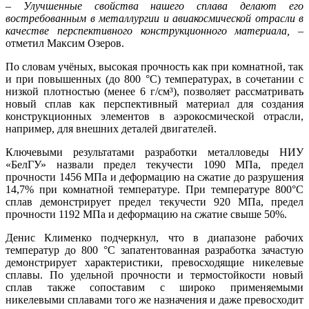
– Улучшенные свойства нашего сплава делают его
востребованным в металлургии и авиакосмической отрасли в
качестве перспективного конструкционного материала,
–
отметил Максим Озеров.
По словам учёных, высокая прочность как при комнатной, так
и при повышенных (до 800 °C) температурах, в сочетании с
низкой плотностью (менее 6 г/см³), позволяет рассматривать
новый сплав как перспективный материал для создания
конструкционных элементов в аэрокосмической отрасли,
например, для внешних деталей двигателей.
Ключевыми результатами разработки металловеды НИУ
«БелГУ» назвали предел текучести 1090 МПа, предел
прочности 1456 МПа и деформацию на сжатие до разрушения
14,7% при комнатной температуре. При температуре 800°C
сплав демонстрирует предел текучести 920 МПа, предел
прочности 1192 МПа и деформацию на сжатие свыше 50%.
Денис Клименко подчеркнул, что в диапазоне рабочих
температур до 800 °C запатентованная разработка зачастую
демонстрирует характеристики, превосходящие никелевые
сплавы. По удельной прочности и термостойкости новый
сплав также сопоставим с широко применяемыми
никелевыми сплавами того же назначения и даже превосходит