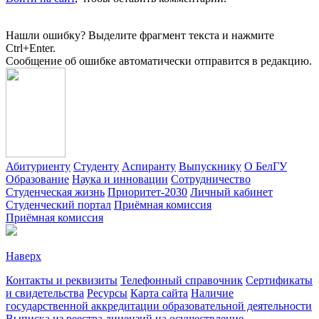
Нашли ошибку? Выделите фрагмент текста и нажмите
Ctrl+Enter.
Сообщение об ошибке автоматически отправится в редакцию.
Абитуриенту
Студенту
Аспиранту
Выпускнику
О БелГУ
Образование
Наука и инновации
Сотрудничество
Студенческая жизнь
Приоритет-2030
Личный кабинет
Студенческий портал
Приёмная комиссия
Приёмная комиссия
Наверх
Контакты и реквизиты
Телефонный справочник
Сертификаты
и свидетельства
Ресурсы
Карта сайта
Наличие
государственной аккредитации образовательной деятельности
Выписка из реестра лицензий на осуществление