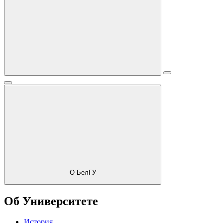
О БелГУ
Об Университете
История