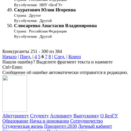
Вуз обучения: НИУ «БелГУ»
Скуратович Юлия Игоревна
Страна: Другое
Вуз обучения: Другой
Слюсаренко Анастасия Владимировна
Страна: Российская Федерация
Вуз обучения: Другой
Конкурсанты 251 - 300 из 384
Начало
|
Пред.
|
4
5
6
7
8
|
След.
|
Конец
Нашли ошибку? Выделите фрагмент текста и нажмите
Ctrl+Enter.
Сообщение об ошибке автоматически отправится в редакцию.
Абитуриенту
Студенту
Аспиранту
Выпускнику
О БелГУ
Образование
Наука и инновации
Сотрудничество
Студенческая жизнь
Приоритет-2030
Личный кабинет