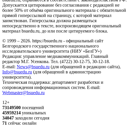
Допускается цитирование без согласования с редакцией не
более 50% от объёма оригинального материала с обязательной
прямой гиперссылкой на страницу, с которой материал
заимствован. Гиперссылка должна размещаться
непосредственно в тексте, воспроизводящем оригинальный
материал bsuedu.ru, до или после цитируемого блока.
© 1999 – 2026. https://bsuedu.ru - официальный сайт
Белгородского государственного национального
исследовательского университета (НИУ «БелГУ»)
Редакция: управление медиакоммуникаций. Главный
редактор М.Г. Усенкова. Тел. (4722) 30-12-75, 30-12-18.
E-mail:
News@bsuedu.ru
(для обращений в редакцию сайта),
Info@bsuedu.ru
(для обращений в администрацию
университета).
Техническая поддержка: департамент разработки и
сопровождения информационных систем. E-mail:
Webmaster@bsuedu.ru
12+
73149500
посещений
45959214
уникальных
34047
заходили сегодня
71
сейчас онлайн