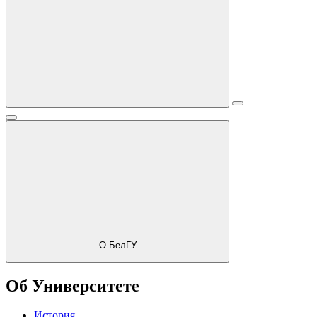
О БелГУ
Об Университете
История