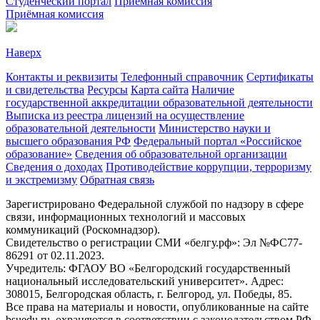
Студенческий портал
Приёмная комиссия
Приёмная комиссия
Наверх
Контакты и реквизиты
Телефонный справочник
Сертификаты
и свидетельства
Ресурсы
Карта сайта
Наличие
государственной аккредитации образовательной деятельности
Выписка из реестра лицензий на осуществление
образовательной деятельности
Министерствo науки и
высшего образования РФ
Федеральный портал «Российское
образование»
Сведения об образовательной организации
Сведения о доходах
Противодействие коррупции, терроризму
и экстремизму
Обратная связь
Зарегистрировано Федеральной службой по надзору в сфере
связи, информационных технологий и массовых
коммуникаций (Роскомнадзор).
Свидетельство о регистрации СМИ «белгу.рф»: Эл №ФС77-
86291 от 02.11.2023.
Учредитель: ФГАОУ ВО «Белгородский государственный
национальный исследовательский университет». Адрес:
308015, Белгородская область, г. Белгород, ул. Победы, 85.
Все права на материалы и новости, опубликованные на сайте
bsuedu.ru, охраняются в соответствии с законодательством РФ.