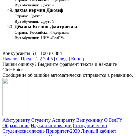
Вуз обучения: Другой
дахма нермин Джозеф
Страна: Другое
Вуз обучения: Другой
Дёмина Ксения Дмитриевна
Страна: Российская Федерация
Вуз обучения: НИУ «БелГУ»
Конкурсанты 51 - 100 из 384
Начало
|
Пред.
|
1
2
3
4
5
|
След.
|
Конец
Нашли ошибку? Выделите фрагмент текста и нажмите
Ctrl+Enter.
Сообщение об ошибке автоматически отправится в редакцию.
Абитуриенту
Студенту
Аспиранту
Выпускнику
О БелГУ
Образование
Наука и инновации
Сотрудничество
Студенческая жизнь
Приоритет-2030
Личный кабинет