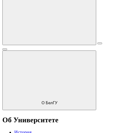
О БелГУ
Об Университете
История