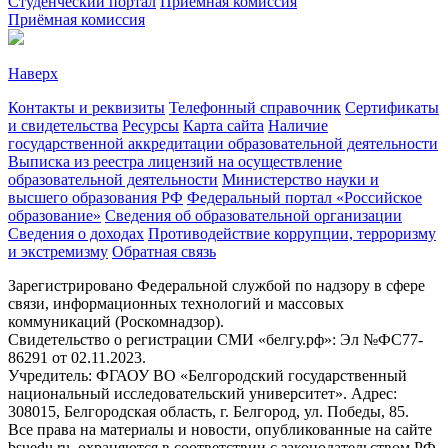
Студенческий портал
Приёмная комиссия
Приёмная комиссия
Наверх
Контакты и реквизиты
Телефонный справочник
Сертификаты
и свидетельства
Ресурсы
Карта сайта
Наличие
государственной аккредитации образовательной деятельности
Выписка из реестра лицензий на осуществление
образовательной деятельности
Министерствo науки и
высшего образования РФ
Федеральный портал «Российское
образование»
Сведения об образовательной организации
Сведения о доходах
Противодействие коррупции, терроризму
и экстремизму
Обратная связь
Зарегистрировано Федеральной службой по надзору в сфере
связи, информационных технологий и массовых
коммуникаций (Роскомнадзор).
Свидетельство о регистрации СМИ «белгу.рф»: Эл №ФС77-
86291 от 02.11.2023.
Учредитель: ФГАОУ ВО «Белгородский государственный
национальный исследовательский университет». Адрес:
308015, Белгородская область, г. Белгород, ул. Победы, 85.
Все права на материалы и новости, опубликованные на сайте
bsuedu.ru, охраняются в соответствии с законодательством РФ.