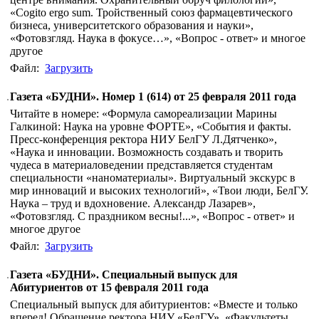
«Cogito ergo sum. Тройственный союз фармацевтического
бизнеса, университетского образования и науки»,
«Фотовзгляд. Наука в фокусе…», «Вопрос - ответ» и многое
другое
Файл:
Загрузить
Газета «БУДНИ». Номер 1 (614) от 25 февраля 2011 года
Читайте в номере: «Формула самореализации Марины
Галкиной: Наука на уровне ФОРТЕ», «События и факты.
Пресс-конференция ректора НИУ БелГУ Л.Дятченко»,
«Наука и инновации. Возможность создавать и творить
чудеса в материаловедении представляется студентам
специальности «наноматериалы». Виртуальный экскурс в
мир инноваций и высоких технологий», «Твои люди, БелГУ.
Наука – труд и вдохновение. Александр Лазарев»,
«Фотовзгляд. С праздником весны!...», «Вопрос - ответ» и
многое другое
Файл:
Загрузить
Газета «БУДНИ». Специальный выпуск для
Абитуриентов от 15 февраля 2011 года
Специальный выпуск для абитуриентов: «Вместе и только
вперед! Обращение ректора НИУ «БелГУ», «Факультеты,