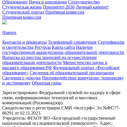
Образование
Наука и инновации
Сотрудничество
Студенческая жизнь
Приоритет-2030
Личный кабинет
Студенческий портал
Приёмная комиссия
Приёмная комиссия
Наверх
Контакты и реквизиты
Телефонный справочник
Сертификаты
и свидетельства
Ресурсы
Карта сайта
Наличие
государственной аккредитации образовательной деятельности
Выписка из реестра лицензий на осуществление
образовательной деятельности
Министерствo науки и
высшего образования РФ
Федеральный портал «Российское
образование»
Сведения об образовательной организации
Сведения о доходах
Противодействие коррупции, терроризму
и экстремизму
Обратная связь
Зарегистрировано Федеральной службой по надзору в сфере
связи, информационных технологий и массовых
коммуникаций (Роскомнадзор).
Свидетельство о регистрации СМИ «белгу.рф»: Эл №ФС77-
86291 от 02.11.2023.
Учредитель: ФГАОУ ВО «Белгородский государственный
национальный исследовательский университет». Адрес: