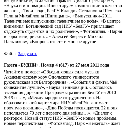
выпускники!», «События и факты. Диалог с ректором»,
«Наука и инновации. Инвестируем компетенции в качество
жизни», «Твои люди, БелГУ. Клавдия Степановна Шемаева.
Галина Михайловна Шипицына», «Выпускники–2011.
Талантливые выпускники талантливы во всём», «В центре
внимания. Ботанический сад НИУ «БелГУ» приглашает
отдохнуть студентов и их родителей», «Фотовзгляд. «Парня
в горы тяни, рискни…» Алексей Зверев и Михаил
Пальчиков», «Вопрос - ответ» и многое другое
Файл:
Загрузить
Газета «БУДНИ». Номер 4 (617) от 27 мая 2011 года
Читайте в номере: «Объединяющая сила музыки.
Академическому хору Опольского университета
рукоплескала вся Белгородчина», «События и факты. Чьё
общежитие лучше?», «Наука и инновации. Состоялось
заседания дирекции Программы развития БелГУ на 2010–
2019 гг…», «Международное сотрудничество. На
образовательной карте мира НИУ «БелГУ» занимает
прочную позицию», «Дню Победы посвящается. 22 июня
исполняется 70 лет с первого дня войны…», «Диалог с
ректором. Новый статус НИУ «БелГУ»: новые проблемы,
новые перспективы», «Фотовзгляд. Парк «Нежеголь» ждет