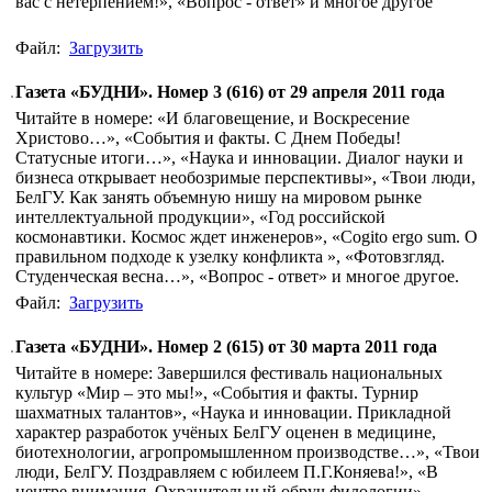
вас с нетерпением!», «Вопрос - ответ» и многое другое
Файл:
Загрузить
Газета «БУДНИ». Номер 3 (616) от 29 апреля 2011 года
Читайте в номере: «И благовещение, и Воскресение
Христово…», «События и факты. С Днем Победы!
Статусные итоги…», «Наука и инновации. Диалог науки и
бизнеса открывает необозримые перспективы», «Твои люди,
БелГУ. Как занять объемную нишу на мировом рынке
интеллектуальной продукции», «Год российской
космонавтики. Космос ждет инженеров», «Cogito ergo sum. О
правильном подходе к узелку конфликта », «Фотовзгляд.
Студенческая весна…», «Вопрос - ответ» и многое другое.
Файл:
Загрузить
Газета «БУДНИ». Номер 2 (615) от 30 марта 2011 года
Читайте в номере: Завершился фестиваль национальных
культур «Мир – это мы!», «События и факты. Турнир
шахматных талантов», «Наука и инновации. Прикладной
характер разработок учёных БелГУ оценен в медицине,
биотехнологии, агропромышленном производстве…», «Твои
люди, БелГУ. Поздравляем с юбилеем П.Г.Коняева!», «В
центре внимания. Охранительный обруч филологии»,