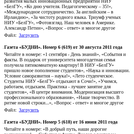
развития малых инновационных предприятий НИУ
«БелГУ», «Ко дню учителя. Педагогическому – 35!»,
«Международное сотрудничество. За английским – в
Ирландию», «За чистоту родного языка. Триумф ученых
НИУ «БелГУ», «Фотовзгляд. Наш человек в Америке.
Александр Петин», «Вопрос - ответ» и многое другое
Файл:
Загрузить
Газета «БУДНИ». Номер 6 (619) от 30 августа 2011 года
Читайте в номере: «1 сентября - День знаний», «События и
факты. В подарок от университета многодетная семья
получила пятикомнатную квартиру! В НИУ «БелГУ»
пришло новое пополнение студентов», «Наука и инновации.
Условие саморазвития – наука!», «Лето студенческое.
Студенты НИУ «БелГУ» отдыхают в Сочи!», «Учимся,
работаем, отдыхаем. Практика - лучшее занятие для
студентов», «В центре внимания. Модернизация высшего
профессионального образования», «Наше творчество. В
ритме новой строки...», «Вопрос - ответ» и многое другое
Файл:
Загрузить
Газета «БУДНИ». Номер 5 (618) от 16 июня 2011 года
Читайте в номере: «В добрый путь, наши дорогие