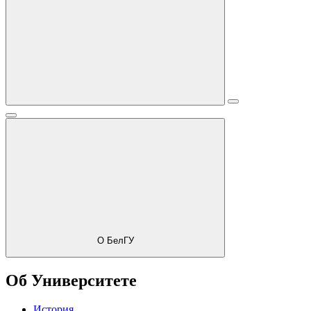
О БелГУ
Об Университете
История