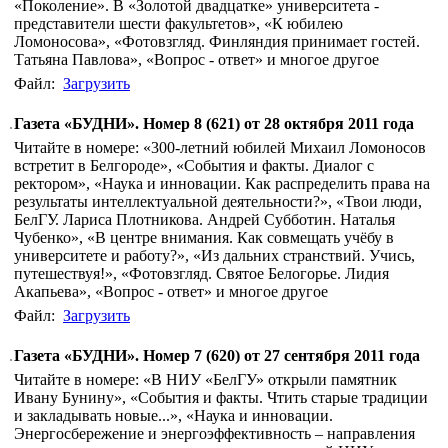
«Поколение». В «Золотой двадцатке» университета -
представители шести факультетов», «К юбилею
Ломоносова», «Фотовзгляд. Финляндия принимает гостей.
Татьяна Павлова», «Вопрос - ответ» и многое другое
Файл:
Загрузить
Газета «БУДНИ». Номер 8 (621) от 28 октября 2011 года
Читайте в номере: «300-летний юбилей Михаил Ломоносов
встретит в Белгороде», «События и факты. Диалог с
ректором», «Наука и инновации. Как распределить права на
результаты интеллектуальной деятельности?», «Твои люди,
БелГУ. Лариса Плотникова. Андрей Субботин. Наталья
Чубенко», «В центре внимания. Как совмещать учёбу в
университете и работу?», «Из дальних странствий. Учись,
путешествуя!», «Фотовзгляд. Святое Белогорье. Лидия
Акапьева», «Вопрос - ответ» и многое другое
Файл:
Загрузить
Газета «БУДНИ». Номер 7 (620) от 27 сентября 2011 года
Читайте в номере: «В НИУ «БелГУ» открыли памятник
Ивану Бунину», «События и факты. Чтить старые традиции
и закладывать новые...», «Наука и инновации.
Энергосбережение и энергоэффективность – направления