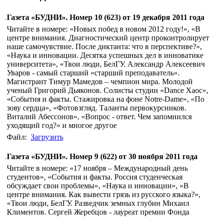
Газета «БУДНИ». Номер 10 (623) от 19 декабря 2011 года
Читайте в номере: «Новых побед в новом 2012 году!», «В
центре внимания. Диагностический центр проконтролирует
наше самочувствие. После диктанта: что в перспективе?»,
«Наука и инновации. Десятка успешных дел в инноватике
университета», «Твои люди, БелГУ. Александр Алексеевич
Уваров - самый старший «старший преподаватель».
Магистрант Тимур Мамедов – чемпион мира. Молодой
ученый Григорий Дьяконов. Солисты студии «Dance Хаос»,
«События и факты. Стажировка на фоне Notre-Dame», «По
зову сердца», «Фотовзгляд. Таланты первокурсников.
Виталий Абессонов», «Вопрос - ответ. Чем запомнился
уходящий год?» и многое другое
Файл:
Загрузить
Газета «БУДНИ». Номер 9 (622) от 30 ноября 2011 года
Читайте в номере: «17 ноября – Международный день
студентов», «События и факты. Россия студенческая
обсуждает свои проблемы», «Наука и инновации», «В
центре внимания. Как вывести грязь из русского языка?»,
«Твои люди, БелГУ. Разведчик земных глубин Михаил
Климентов. Сергей Жеребцов - лауреат премии Фонда